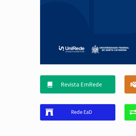
Revista EmRede
Rede EaD