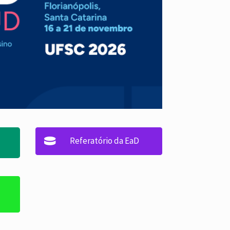
Referatório da EaD
3