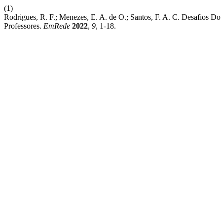
(1)
Rodrigues, R. F.; Menezes, E. A. de O.; Santos, F. A. C. Desafios 
Professores.
EmRede
2022
,
9
, 1-18.