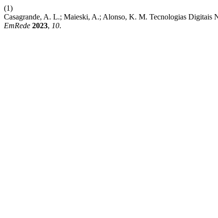
(1)
Casagrande, A. L.; Maieski, A.; Alonso, K. M. Tecnologias Digitais 
EmRede
2023
,
10
.