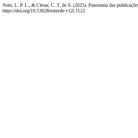
Neto, L. P. L., & Clesar, C. T. de S. (2025). Panorama das publicaçõ
https://doi.org/10.53628/emrede.v12i.1122