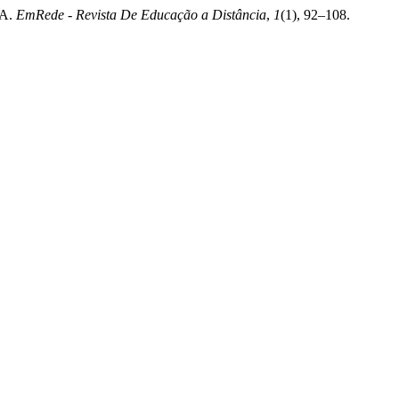
SA.
EmRede - Revista De Educação a Distância
,
1
(1), 92–108.