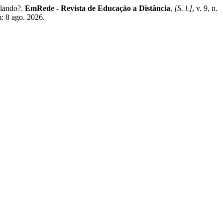
alando?.
EmRede - Revista de Educação a Distância
,
[S. l.]
, v. 9, n.
: 8 ago. 2026.