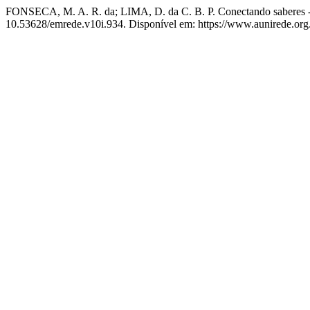
FONSECA, M. A. R. da; LIMA, D. da C. B. P. Conectando saberes - a
10.53628/emrede.v10i.934. Disponível em: https://www.aunirede.org.b