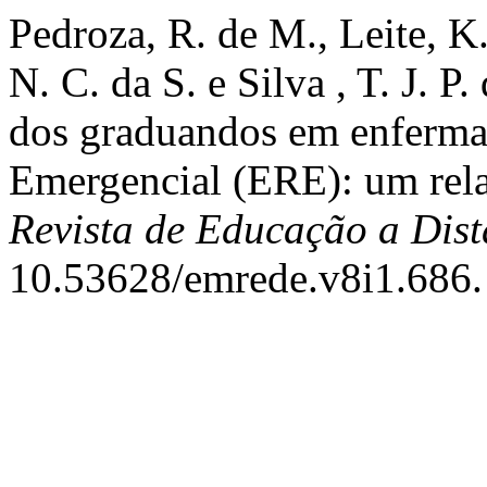
Pedroza, R. de M., Leite, K.
N. C. da S. e Silva , T. J. 
dos graduandos em enferm
Emergencial (ERE): um rela
Revista de Educação a Dist
10.53628/emrede.v8i1.686.