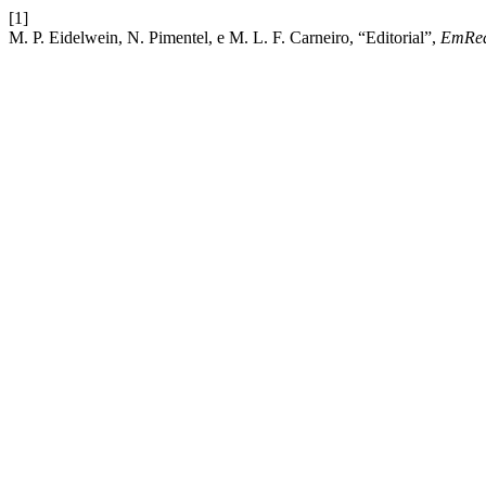
[1]
M. P. Eidelwein, N. Pimentel, e M. L. F. Carneiro, “Editorial”,
EmRe