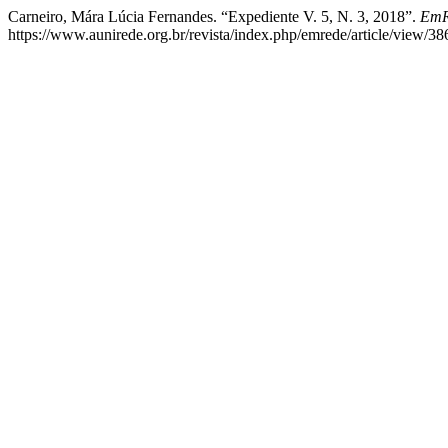
Carneiro, Mára Lúcia Fernandes. “Expediente V. 5, N. 3, 2018”.
EmRe
https://www.aunirede.org.br/revista/index.php/emrede/article/view/38