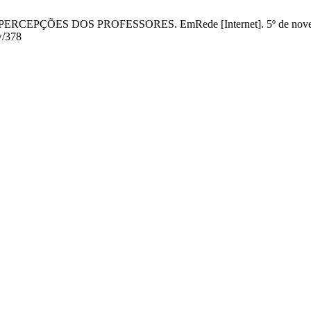
ÇÕES DOS PROFESSORES. EmRede [Internet]. 5º de novembro de 
w/378