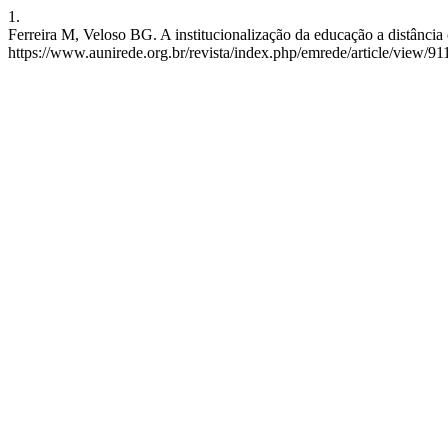
1.
Ferreira M, Veloso BG. A institucionalização da educação a distância
https://www.aunirede.org.br/revista/index.php/emrede/article/view/91