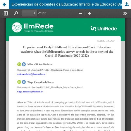
Experiências de docentes da Educação Infantil e da Educação Básica: o que revela o levantamento bibliográfico no contexto da Pandemia de Covid-19 (2020-2022)