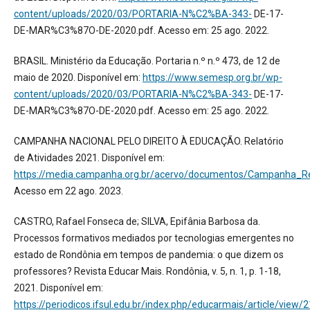
content/uploads/2020/03/PORTARIA-N%C2%BA-343-
DE-17-
DE-MAR%C3%87O-DE-2020.pdf. Acesso em: 25 ago. 2022.
BRASIL. Ministério da Educação. Portaria n.º n.º 473, de 12 de
maio de 2020. Disponível em:
https://www.semesp.org.br/wp-
content/uploads/2020/03/PORTARIA-N%C2%BA-343-
DE-17-
DE-MAR%C3%87O-DE-2020.pdf. Acesso em: 25 ago. 2022.
CAMPANHA NACIONAL PELO DIREITO À EDUCAÇÃO. Relatório
de Atividades 2021. Disponível em:
https://media.campanha.org.br/acervo/documentos/Campanha_R
Acesso em 22 ago. 2023.
CASTRO, Rafael Fonseca de; SILVA, Epifânia Barbosa da.
Processos formativos mediados por tecnologias emergentes no
estado de Rondônia em tempos de pandemia: o que dizem os
professores? Revista Educar Mais. Rondônia, v. 5, n. 1, p. 1-18,
2021. Disponível em:
https://periodicos.ifsul.edu.br/index.php/educarmais/article/view