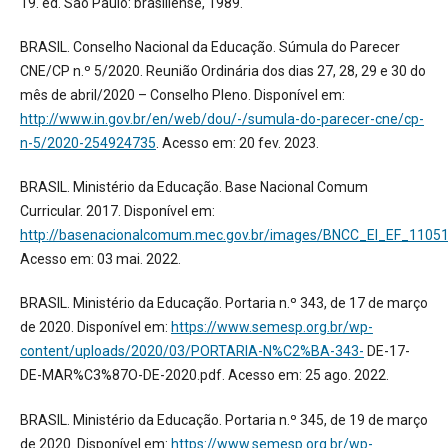
19. ed. São Paulo: brasiliense, 1989.
BRASIL. Conselho Nacional da Educação. Súmula do Parecer
CNE/CP n.º 5/2020. Reunião Ordinária dos dias 27, 28, 29 e 30 do
mês de abril/2020 – Conselho Pleno. Disponível em:
http://www.in.gov.br/en/web/dou/-/sumula-do-parecer-cne/cp-
n-5/2020-254924735
. Acesso em: 20 fev. 2023.
BRASIL. Ministério da Educação. Base Nacional Comum
Curricular. 2017. Disponível em:
http://basenacionalcomum.mec.gov.br/images/BNCC_EI_EF_110518
Acesso em: 03 mai. 2022.
BRASIL. Ministério da Educação. Portaria n.º 343, de 17 de março
de 2020. Disponível em:
https://www.semesp.org.br/wp-
content/uploads/2020/03/PORTARIA-N%C2%BA-343-
DE-17-
DE-MAR%C3%87O-DE-2020.pdf. Acesso em: 25 ago. 2022.
BRASIL. Ministério da Educação. Portaria n.º 345, de 19 de março
de 2020. Disponível em:
https://www.semesp.org.br/wp-