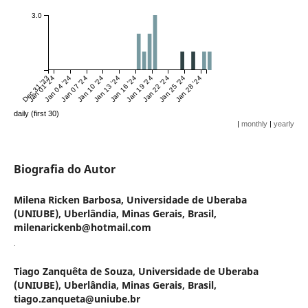
3.0
Dec 31 '23
Jan 01 '24
Jan 04 '24
Jan 07 '24
Jan 10 '24
Jan 13 '24
Jan 16 '24
Jan 19 '24
Jan 22 '24
Jan 25 '24
Jan 28 '24
daily (first 30)
|
monthly
|
yearly
Biografia do Autor
Milena Ricken Barbosa,
Universidade de Uberaba
(UNIUBE), Uberlândia, Minas Gerais, Brasil,
milenarickenb@hotmail.com
.
Tiago Zanquêta de Souza,
Universidade de Uberaba
(UNIUBE), Uberlândia, Minas Gerais, Brasil,
tiago.zanqueta@uniube.br