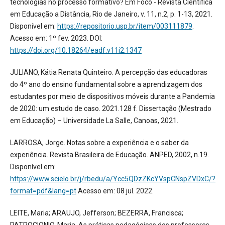
tecnologias no processo formativo? Em Foco - Revista Científica
em Educação a Distância, Rio de Janeiro, v. 11, n.2, p. 1-13, 2021.
Disponível em:
https://repositorio.usp.br/item/003111879
.
Acesso em: 1º fev. 2023. DOI:
https://doi.org/10.18264/eadf.v11i2.1347
JULIANO, Kátia Renata Quinteiro. A percepção das educadoras
do 4º ano do ensino fundamental sobre a aprendizagem dos
estudantes por meio de dispositivos móveis durante a Pandemia
de 2020: um estudo de caso. 2021.128 f. Dissertação (Mestrado
em Educação) – Universidade La Salle, Canoas, 2021.
LARROSA, Jorge. Notas sobre a experiência e o saber da
experiência. Revista Brasileira de Educação. ANPED, 2002, n.19.
Disponível em:
https://www.scielo.br/j/rbedu/a/Ycc5QDzZKcYVspCNspZVDxC/?
format=pdf&lang=pt
Acesso em: 08 jul. 2022.
LEITE, Maria; ARAUJO, Jefferson; BEZERRA, Francisca;
PATROCIONIO, Maria. As práticas pedagógicas dos professores