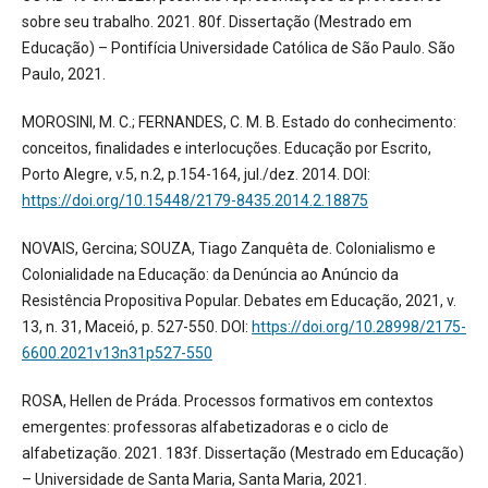
sobre seu trabalho. 2021. 80f. Dissertação (Mestrado em
Educação) – Pontifícia Universidade Católica de São Paulo. São
Paulo, 2021.
MOROSINI, M. C.; FERNANDES, C. M. B. Estado do conhecimento:
conceitos, finalidades e interlocuções. Educação por Escrito,
Porto Alegre, v.5, n.2, p.154-164, jul./dez. 2014. DOI:
https://doi.org/10.15448/2179-8435.2014.2.18875
NOVAIS, Gercina; SOUZA, Tiago Zanquêta de. Colonialismo e
Colonialidade na Educação: da Denúncia ao Anúncio da
Resistência Propositiva Popular. Debates em Educação, 2021, v.
13, n. 31, Maceió, p. 527-550. DOI:
https://doi.org/10.28998/2175-
6600.2021v13n31p527-550
ROSA, Hellen de Práda. Processos formativos em contextos
emergentes: professoras alfabetizadoras e o ciclo de
alfabetização. 2021. 183f. Dissertação (Mestrado em Educação)
– Universidade de Santa Maria, Santa Maria, 2021.