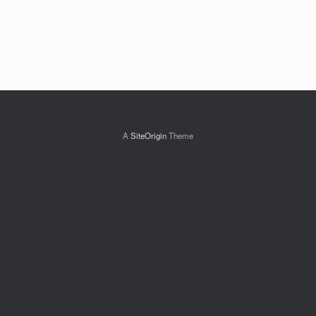
Acessar
A
SiteOrigin
Theme