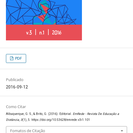
PDF
Publicado
2016-09-12
Como Citar
Albuquerque, G. S., & Brito, G. (2016). Editorial.
EmRede - Revista De Educação a
Distância
,
3
(1), 5. https://doi.org/10.53628/emrede.v3i1.101
Fomatos de Citação