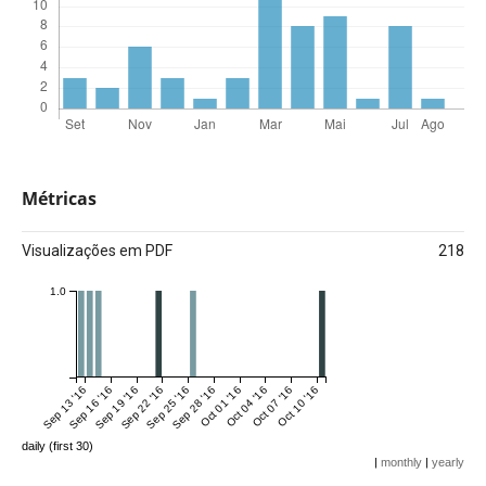
Métricas
Visualizações em PDF
218
1.0
Sep 13 '16
Sep 16 '16
Sep 19 '16
Sep 22 '16
Sep 25 '16
Sep 28 '16
Oct 01 '16
Oct 04 '16
Oct 07 '16
Oct 10 '16
daily (first 30)
|
monthly
|
yearly