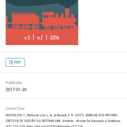
PDF
Publicado
2017-01-26
Como Citar
MICHELON, T., Rocha de Lira, L. A., & Razuck, F. B. (2017). ANÁLISE DOS FATORES
CRÍTICOS DE GESTÃO DO SISTEMA UAB.
EmRede - Revista De Educação a Distância
,
3
(2), 213–226. https://doi.org/10.53628/emrede.v3i2.126