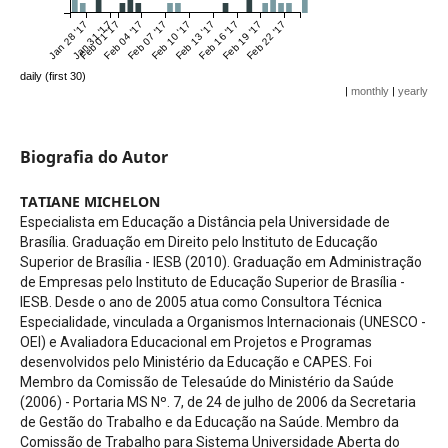
Jan 28 '17
Jan 31 '17
Feb 01 '17
Feb 04 '17
Feb 07 '17
Feb 10 '17
Feb 13 '17
Feb 16 '17
Feb 19 '17
Feb 22 '17
daily (first 30)
|
monthly
|
yearly
Biografia do Autor
TATIANE MICHELON
Especialista em Educação a Distância pela Universidade de
Brasília. Graduação em Direito pelo Instituto de Educação
Superior de Brasília - IESB (2010). Graduação em Administração
de Empresas pelo Instituto de Educação Superior de Brasília -
IESB. Desde o ano de 2005 atua como Consultora Técnica
Especialidade, vinculada a Organismos Internacionais (UNESCO -
OEI) e Avaliadora Educacional em Projetos e Programas
desenvolvidos pelo Ministério da Educação e CAPES. Foi
Membro da Comissão de Telesaúde do Ministério da Saúde
(2006) - Portaria MS Nº. 7, de 24 de julho de 2006 da Secretaria
de Gestão do Trabalho e da Educação na Saúde. Membro da
Comissão de Trabalho para Sistema Universidade Aberta do