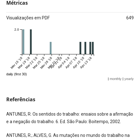
Métricas
Visualizações em PDF
649
2.0
Mar 16 '18
Mar 19 '18
Mar 22 '18
Mar 25 '18
Mar 28 '18
Mar 31 '18
Apr 01 '18
Apr 04 '18
Apr 07 '18
Apr 10 '18
Apr 13 '18
daily (first 30)
|
monthly
|
yearly
Referências
ANTUNES, R. Os sentidos do trabalho: ensaios sobre a afirmação
e a negação do trabalho. 6. Ed. São Paulo: Boitempo, 2002.
ANTUNES, R.; ALVES, G. As mutações no mundo do trabalho na