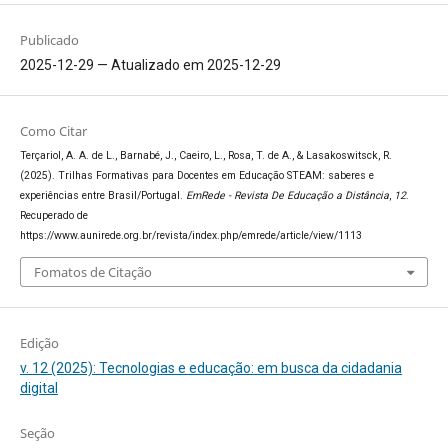
Publicado
2025-12-29 — Atualizado em 2025-12-29
Como Citar
Terçariol, A. A. de L., Barnabé, J., Caeiro, L., Rosa, T. de A., & Lasakoswitsck, R.
(2025). Trilhas Formativas para Docentes em Educação STEAM: saberes e
experiências entre Brasil/Portugal.
EmRede - Revista De Educação a Distância
,
12
.
Recuperado de
https://www.aunirede.org.br/revista/index.php/emrede/article/view/1113
Fomatos de Citação
Edição
v. 12 (2025): Tecnologias e educação: em busca da cidadania
digital
Seção