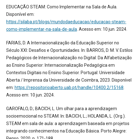
EDUCAÇÃO STEAM: Como Implementar na Sala de Aula.
Disponível em:
https://silaba.pt/blogs/mundodaeducacao/educacao-steam-
como-implementar-na-sala-de-aula
. Acesso em: 10 jun. 2024.
FARIAS, D. A Internacionalização da Educação Superior no
Século XXI: Desafios e Oportunidades. In: BARROS, D. M. V. Estilos
Pedagógicos de Internacionalização no Digital: Da Alfabetização
ao Ensino Superior: Internacionalização Pedagógica em
Contextos Digitais no Ensino Superior. Portugal: Universidade
Aberta / Imprensa da Universidade de Coimbra, 2023. Disponível
em:
https://repositorioaberto.uab.pt/handle/10400.2/15168
.
Acesso em: 10 jun. 2024.
GAROFALO, D.; BACICH, L. Um olhar para a aprendizagem
socioemocional no STEAM. In: BACICH, L.; HOLANDA, L. (Org.).
STEAM em sala de aula: a aprendizagem baseada em projetos
integrando conhecimentos na Educação Básica. Porto Alegre:
Penso, 2020, p. 171-188.