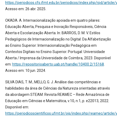
https://periodicos.cfs.ifmt.edu.br/periodicos/index.php/rpd/article
Acesso em: 26 abr. 2025.
OKADA. A. Internacionalização apoiada em quatro pilares:
Educação Aberta, Pesquisa e Inovação Responsáveis, Ciência
Aberta e Escolarização Aberta. In: BARROS, D. M. V. Estilos
Pedagógicos de Internacionalização no Digital: Da Alfabetização
ao Ensino Superior: Internacionalização Pedagógica em
Contextos Digitais no Ensino Superior. Portugal: Universidade
Aberta / Imprensa da Universidade de Coimbra, 2023. Disponível
em:
https://repositorioaberto.uab.pt/handle/10400.2/15168
.
Acesso em: 10 jun. 2024.
SILVA DIAS, T. M.; MELLO, G. J. Análise das competências e
habilidades da área de Ciências da Natureza orientadas através
da abordagem STEAM. Revista REAMEC – Rede Amazônica de
Educação em Ciências e Matemática, v.10, n.1, p. e22013, 2022.
Disponível em:
https://periodicoscientificos.ufmt.br/ojs/index.php/reamec/article