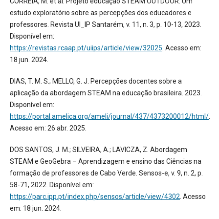
CORREIA, M. et al. Projeto educação STEAM OUTDOOR: Um
estudo exploratório sobre as percepções dos educadores e
professores. Revista UI_IP Santarém, v. 11, n. 3, p. 10-13, 2023.
Disponível em:
https://revistas.rcaap.pt/uiips/article/view/32025
. Acesso em:
18 jun. 2024.
DIAS, T. M. S.; MELLO, G. J. Percepções docentes sobre a
aplicação da abordagem STEAM na educação brasileira. 2023.
Disponível em:
https://portal.amelica.org/ameli/journal/437/4373200012/html/
.
Acesso em: 26 abr. 2025.
DOS SANTOS, J. M.; SILVEIRA, A.; LAVICZA, Z. Abordagem
STEAM e GeoGebra – Aprendizagem e ensino das Ciências na
formação de professores de Cabo Verde. Sensos-e, v. 9, n. 2, p.
58-71, 2022. Disponível em:
https://parc.ipp.pt/index.php/sensos/article/view/4302
. Acesso
em: 18 jun. 2024.