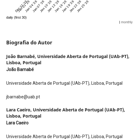
Dec 31 '25
Jan 01 '26
Jan 04 '26
Jan 07 '26
Jan 10 '26
Jan 13 '26
Jan 16 '26
Jan 19 '26
Jan 22 '26
Jan 25 '26
daily (first 30)
|
monthly
Biografia do Autor
João Barnabé,
Universidade Aberta de Portugal (UAb-PT),
Lisboa, Portugal
João Barnabé
Universidade Aberta de Portugal (UAb-PT), Lisboa, Portugal
jbarnabe@uab.pt
Lara Caeiro,
Universidade Aberta de Portugal (UAb-PT),
Lisboa, Portugal
Lara Caeiro
Universidade Aberta de Portugal (UAb-PT), Lisboa, Portugal