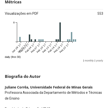
Métricas
Visualizações em PDF
553
8
Jan 28 '17
Jan 31 '17
Feb 01 '17
Feb 04 '17
Feb 07 '17
Feb 10 '17
Feb 13 '17
Feb 16 '17
Feb 19 '17
Feb 22 '17
daily (first 30)
|
monthly
|
yearly
Biografia do Autor
Juliane Corrêa,
Universidade Federal de Minas Gerais
Professora Associada da Departamento de Métodos e Técnicas
de Ensino