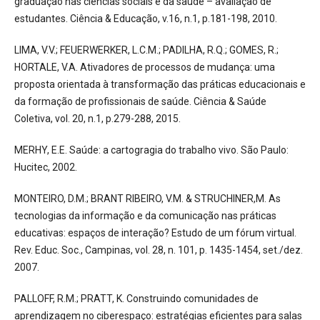
graduação nas ciências sociais e da saúde – avaliação de
estudantes. Ciência & Educação, v.16, n.1, p.181-198, 2010.
LIMA, V.V.; FEUERWERKER, L.C.M.; PADILHA, R.Q.; GOMES, R.;
HORTALE, V.A. Ativadores de processos de mudança: uma
proposta orientada à transformação das práticas educacionais e
da formação de profissionais de saúde. Ciência & Saúde
Coletiva, vol. 20, n.1, p.279-288, 2015.
MERHY, E.E. Saúde: a cartogragia do trabalho vivo. São Paulo:
Hucitec, 2002.
MONTEIRO, D.M.; BRANT RIBEIRO, V.M. & STRUCHINER,M. As
tecnologias da informação e da comunicação nas práticas
educativas: espaços de interação? Estudo de um fórum virtual.
Rev. Educ. Soc., Campinas, vol. 28, n. 101, p. 1435-1454, set./dez.
2007.
PALLOFF, R.M.; PRATT, K. Construindo comunidades de
aprendizagem no ciberespaço: estratégias eficientes para salas