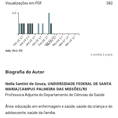
Visualizações em PDF
582
2.0
Oct 16 '17
Oct 19 '17
Oct 22 '17
Oct 25 '17
Oct 28 '17
Oct 31 '17
Nov 01 '17
Nov 04 '17
Nov 07 '17
Nov 10 '17
daily (first 30)
|
monthly
|
yearly
Biografia do Autor
Neila Santini de Souza,
UNIVERSIDADE FEDERAL DE SANTA
MARIA/CAMPUS PALMEIRA DAS MISSÕES/RS
Professora Adjunta do Departamento de Ciências da Saúde
Área: educação em enfermagem e saúde; saúde da criança e do
adolescente; saúde da família.