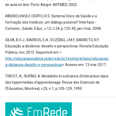
de aula on-line. Porto Alegre: ARTMED, 2002.
RIBEIRO,V.M.B E CIUFFO, R.S. Sistema Único de Saúde e a
formação dos médicos: um diálogo possível? Interface -
Comunic., Saúde, Educ., v.12, n.24, p.125-40, jan./mar. 2008.
SILVA, B.S.J.; BARROS, E.A.; EUZÉBIO, J.M.F; BARRETO, R.F.
Educação a distância: desafio e perspectivas. Revista Educação
Pública, nov, 2015. Disponível em <
http://educacaopublica.cederj.edu.br/revista/artigos/educacao-
a-distancia-desafio-e-perspectivas
> Acesso em: 13 mar 2017.
TRICOT, A.; RUFINO, A. Modalités et scénarios d’interaction dans
des hypermédias d’apprentissage. Revue des Sciences de
l’Éducation, Montreal, v.25, n.1, p,105-129, 1999.