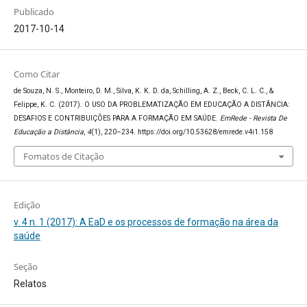
Publicado
2017-10-14
Como Citar
de Souza, N. S., Monteiro, D. M., Silva, K. K. D. da, Schilling, A. Z., Beck, C. L. C., &
Felippe, K. C. (2017). O USO DA PROBLEMATIZAÇÃO EM EDUCAÇÃO A DISTÂNCIA:
DESAFIOS E CONTRIBUIÇÕES PARA A FORMAÇÃO EM SAÚDE.
EmRede - Revista De
Educação a Distância
,
4
(1), 220–234. https://doi.org/10.53628/emrede.v4i1.158
Fomatos de Citação
Edição
v. 4 n. 1 (2017): A EaD e os processos de formação na área da
saúde
Seção
Relatos