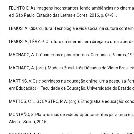
FELINTO, E. As imagens inconstantes: lendo ambiências no cinema.
ed. São Paulo: Estação das Letras e Cores, 2016, p. 64-81.
LEMOS, A. Cibercultura: Tecnologia e vida social na cultura contem
LEMOS, A.; LÉVY, P. O futuro da internet: em direção a uma ciberd
MACHADO, A. Pré-cinemas e pós-cinemas. Campinas: Papirus, 19
MACHADO, A. (org.). Made in Brasil: três Décadas do Vídeo Brasilei
MARTINS, V. Os cibervídeos na educação online: uma pesquisa-form
em Educação) – Faculdade de Educação, Universidade do Estado do 
MATTOS, C. L. G.; CASTRO, P. A. (org.). Etnografia e educação: con
MONTAÑO, S. Plataformas de vídeos: apontamentos para uma ecol
Alegre: Sulina, 2015.