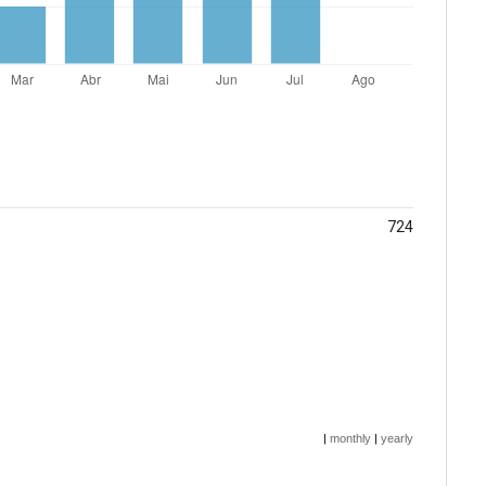
724
|
monthly
|
yearly