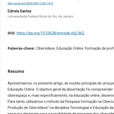
http://orcid.org/0000-0001-7239-1619
Edméa Santos
Universidade Federal Rural do Rio de Janeiro
DOI:
https://doi.org/10.53628/emrede.v6i2.462
Palavras-chave:
Cibervídeos. Educação Online. Formação de prof
Resumo
Apresentamos, no presente artigo, as noções principais de uma 
Educação Online. O objetivo geral da dissertação foi compreender
ciberespaço e, mais especificamente, na educação online, desenv
Para tanto, utilizamos o método da Pesquisa-formação na Cibercul
Produção de Cibervídeos” na disciplina Tecnologias e Educação da
pesquisa alertaram para a possibilidade de mixagem dos cibervíde