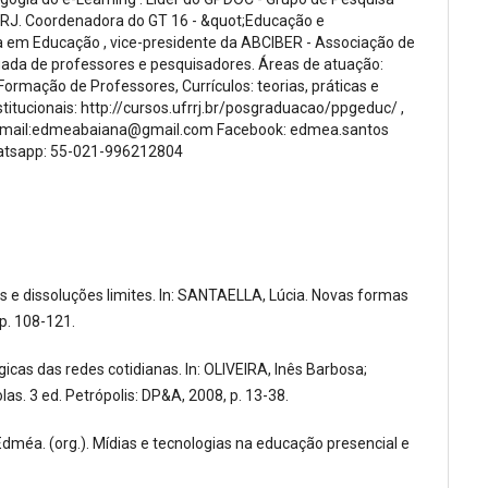
ERJ. Coordenadora do GT 16 - &quot;Educação e
 em Educação , vice-presidente da ABCIBER - Associação de
uada de professores e pesquisadores. Áreas de atuação:
ormação de Professores, Currículos: teorias, práticas e
stitucionais: http://cursos.ufrrj.br/posgraduacao/ppgeduc/ ,
r Email:edmeabaiana@gmail.com Facebook: edmea.santos
hatsapp: 55-021-996212804
e dissoluções limites. In: SANTAELLA, Lúcia. Novas formas
 p. 108-121.
icas das redes cotidianas. In: OLIVEIRA, Inês Barbosa;
as. 3 ed. Petrópolis: DP&A, 2008, p. 13-38.
 Edméa. (org.). Mídias e tecnologias na educação presencial e