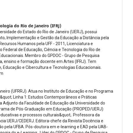
ologia do Rio de Janeiro (IFRJ)
sidade do Estado do Rio de Janeiro (UERJ), possui
o, Implementação e Gestão da Educação a Distância pela
Recursos Humanos pela UFF - 2011, Licenciatura e
o Federal de Educação, Ciência e Tecnologia do Rio de
s Educacionais. Membro do GPDOC - Grupo de Pesquisa
isa, ensino e formação docente em Artes (IFRJ). Tem
 Educação e Cibercultura e Tecnologias Educacionais.
om
Janeiro (UFRRJ). Atua no Instituto de Educação e no Programa
&quot; Linha 1: Estudos Contemporâneos e Práticas
ora Adjunto da Faculdade de Educação da Universidade do
rograma de Pós-Graduação em Educação (PROPED/UERJ)
 educativas e processos culturais&quot;. Professora da
ância UERJ/CEDERJ. Editora-chefe da Revista Docência e
o pela UFBA. Pós-doutora em e-learning e EAD pela UAB-
gia do e-Learning . Líder do GPDOC - Grupo de Pesquisa