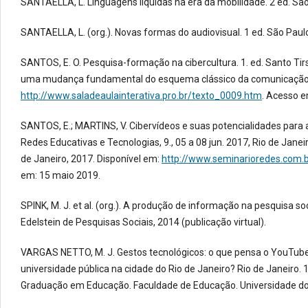
SANTAELLA, L. Linguagens líquidas na era da mobilidade. 2 ed. São
SANTAELLA, L. (org.). Novas formas do audiovisual. 1 ed. São Paulo
SANTOS, E. O. Pesquisa-formação na cibercultura. 1. ed. Santo Tirs
uma mudança fundamental do esquema clássico da comunicação. 
http://www.saladeaulainterativa.pro.br/texto_0009.htm
. Acesso e
SANTOS, E.; MARTINS, V. Cibervídeos e suas potencialidades para a
Redes Educativas e Tecnologias, 9., 05 a 08 jun. 2017, Rio de Janeiro
de Janeiro, 2017. Disponível em:
http://www.seminarioredes.com.
em: 15 maio 2019.
SPINK, M. J. et al. (org.). A produção de informação na pesquisa s
Edelstein de Pesquisas Sociais, 2014 (publicação virtual).
VARGAS NETTO, M. J. Gestos tecnológicos: o que pensa o YouTu
universidade pública na cidade do Rio de Janeiro? Rio de Janeiro
Graduação em Educação. Faculdade de Educação. Universidade do 