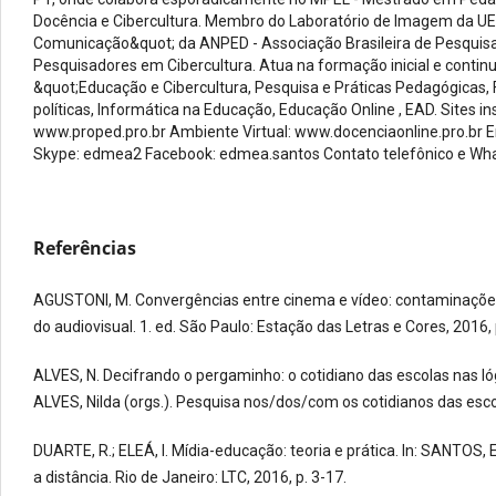
Docência e Cibercultura. Membro do Laboratório de Imagem da U
Comunicação&quot; da ANPED - Associação Brasileira de Pesquisa
Pesquisadores em Cibercultura. Atua na formação inicial e contin
&quot;Educação e Cibercultura, Pesquisa e Práticas Pedagógicas, F
políticas, Informática na Educação, Educação Online , EAD. Sites in
www.proped.pro.br Ambiente Virtual: www.docenciaonline.pro.b
Skype: edmea2 Facebook: edmea.santos Contato telefônico e W
Referências
AGUSTONI, M. Convergências entre cinema e vídeo: contaminações 
do audiovisual. 1. ed. São Paulo: Estação das Letras e Cores, 2016,
ALVES, N. Decifrando o pergaminho: o cotidiano das escolas nas lóg
ALVES, Nilda (orgs.). Pesquisa nos/dos/com os cotidianos das escol
DUARTE, R.; ELEÁ, I. Mídia-educação: teoria e prática. In: SANTOS,
a distância. Rio de Janeiro: LTC, 2016, p. 3-17.