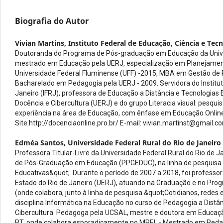
Biografia do Autor
Vivian Martins,
Instituto Federal de Educação, Ciência e Tecn
Doutoranda do Programa de Pós-graduação em Educação da Univer
mestrado em Educação pela UERJ, especialização em Planejament
Universidade Federal Fluminense (UFF) -2015, MBA em Gestão de 
Bacharelado em Pedagogia pela UERJ - 2009. Servidora do Institut
Janeiro (IFRJ), professora de Educação a Distância e Tecnologia
Docência e Cibercultura (UERJ) e do grupo Literacia visual: pesqu
experiência na área de Educação, com ênfase em Educação Online,
Site:http://docenciaonline.pro.br/ E-mail: vivian.martinst@gmail.c
Edméa Santos,
Universidade Federal Rural do Rio de Janeiro
Professora Titular-Livre da Universidade Federal Rural do Rio de 
de Pós-Graduação em Educação (PPGEDUC), na linha de pesquisa 
Educativas&quot;. Durante o período de 2007 a 2018, foi profess
Estado do Rio de Janeiro (UERJ), atuando na Graduação e no P
(onde colabora, junto à linha de pesquisa &quot;Cotidianos, redes
disciplina Informática na Educação no curso de Pedagogia a Dist
Cibercultura. Pedagoga pela UCSAL, mestre e doutora em Educaçã
PT, onde colabora esporadicamente no MPEL - Mestrado em Pedago