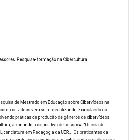
essores. Pesquisa-formação na Cibercultura
pesquisa de Mestrado em Educação sobre Cibervídeos na
 como os vídeos vêm se materializando e circulando no
olvendo práticas de produção de gêneros de cibervídeos.
tura, acionando o dispositivo de pesquisa “Oficina de
 Licenciatura em Pedagogia da UERJ. Os praticantes da
os de acordo com o cotidiano, possibilitando um olhar para