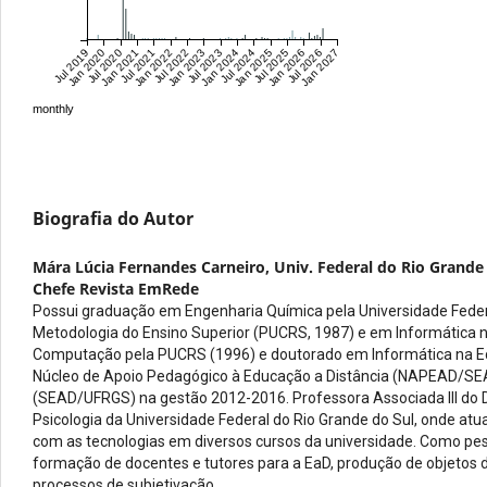
Jul 2019
Jan 2020
Jul 2020
Jan 2021
Jul 2021
Jan 2022
Jul 2022
Jan 2023
Jul 2023
Jan 2024
Jul 2024
Jan 2025
Jul 2025
Jan 2026
Jul 2026
Jan 2027
monthly
Biografia do Autor
Mára Lúcia Fernandes Carneiro,
Univ. Federal do Rio Grande
Chefe Revista EmRede
Possui graduação em Engenharia Química pela Universidade Federa
Metodologia do Ensino Superior (PUCRS, 1987) e em Informática 
Computação pela PUCRS (1996) e doutorado em Informática na Ed
Núcleo de Apoio Pedagógico à Educação a Distância (NAPEAD/SEAD
(SEAD/UFRGS) na gestão 2012-2016. Professora Associada III do Dep
Psicologia da Universidade Federal do Rio Grande do Sul, onde atu
com as tecnologias em diversos cursos da universidade. Como pes
formação de docentes e tutores para a EaD, produção de objetos 
processos de subjetivação.