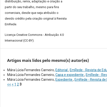
distribuição, remix, adaptação e criação a
partir do seu trabalho, mesmo para fins
comerciais, desde que seja atribuído o
devido crédito pela criação original à Revista
EmRede.
Licença Creative Commons - Atribuição 4.0
Internacional (CC-BY).
Artigos mais lidos pelo mesmo(s) autor(es)
Mára Lúcia Fernandes Carneiro,
Editorial
,
EmRede - Revista de Educ
Mára Lúcia Fernandes Carneiro,
Capa e expediente
,
EmRede - Revis
Mára Lúcia Fernandes Carneiro,
Expediente
,
EmRede - Revista de E
<<
<
1
2
3