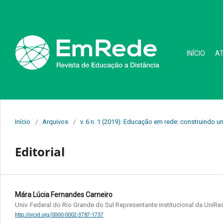
INÍCIO
A
Início
/
Arquivos
/
v. 6 n. 1 (2019): Educação em rede: construindo um
Editorial
Mára Lúcia Fernandes Carneiro
Univ. Federal do Rio Grande do Sul Representante institucional da UniR
http://orcid.org/0000-0002-3787-1737