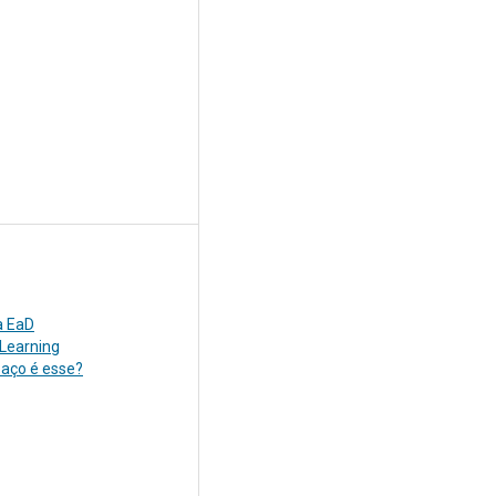
a EaD
 Learning
paço é esse?