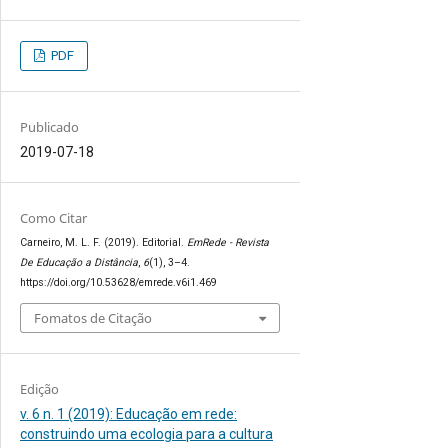
PDF
Publicado
2019-07-18
Como Citar
Carneiro, M. L. F. (2019). Editorial.
EmRede - Revista
De Educação a Distância
,
6
(1), 3–4.
https://doi.org/10.53628/emrede.v6i1.469
Fomatos de Citação
Edição
v. 6 n. 1 (2019): Educação em rede:
construindo uma ecologia para a cultura