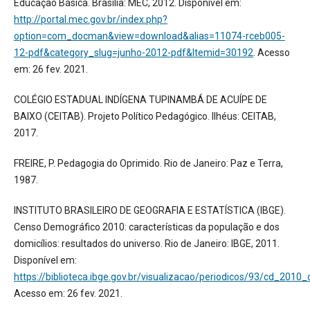
Educação Básica. Brasília: MEC, 2012. Disponível em:
http://portal.mec.gov.br/index.php?
option=com_docman&view=download&alias=11074-rceb005-
12-pdf&category_slug=junho-2012-pdf&Itemid=30192
. Acesso
em: 26 fev. 2021.
COLÉGIO ESTADUAL INDÍGENA TUPINAMBÁ DE ACUÍPE DE
BAIXO (CEITAB). Projeto Político Pedagógico. Ilhéus: CEITAB,
2017.
FREIRE, P. Pedagogia do Oprimido. Rio de Janeiro: Paz e Terra,
1987.
INSTITUTO BRASILEIRO DE GEOGRAFIA E ESTATÍSTICA (IBGE).
Censo Demográfico 2010: características da população e dos
domicílios: resultados do universo. Rio de Janeiro: IBGE, 2011.
Disponível em:
https://biblioteca.ibge.gov.br/visualizacao/periodicos/93/cd_2010_
Acesso em: 26 fev. 2021.