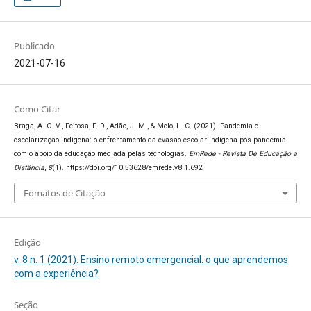
Publicado
2021-07-16
Como Citar
Braga, A. C. V., Feitosa, F. D., Adão, J. M., & Melo, L. C. (2021). Pandemia e
escolarização indígena: o enfrentamento da evasão escolar indígena pós-pandemia
com o apoio da educação mediada pelas tecnologias.
EmRede - Revista De Educação a
Distância
,
8
(1). https://doi.org/10.53628/emrede.v8i1.692
Fomatos de Citação
Edição
v. 8 n. 1 (2021): Ensino remoto emergencial: o que aprendemos
com a experiência?
Seção