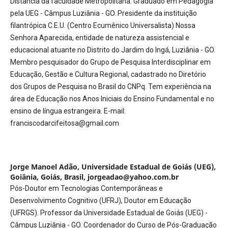
Distância da faculdade Metropolitana. Graduado em Pedagogia
pela UEG - Câmpus Luziânia - GO. Presidente da instituição
filantrópica C.E.U. (Centro Ecumênico Universalista) Nossa
Senhora Aparecida, entidade de natureza assistencial e
educacional atuante no Distrito do Jardim do Ingá, Luziânia - GO.
Membro pesquisador do Grupo de Pesquisa Interdisciplinar em
Educação, Gestão e Cultura Regional, cadastrado no Diretório
dos Grupos de Pesquisa no Brasil do CNPq. Tem experiência na
área de Educação nos Anos Iniciais do Ensino Fundamental e no
ensino de língua estrangeira. E-mail:
franciscodarcifeitosa@gmail.com
Jorge Manoel Adão,
Universidade Estadual de Goiás (UEG),
Goiânia, Goiás, Brasil, jorgeadao@yahoo.com.br
Pós-Doutor em Tecnologias Contemporâneas e
Desenvolvimento Cognitivo (UFRJ), Doutor em Educação
(UFRGS). Professor da Universidade Estadual de Goiás (UEG) -
Câmpus Luziânia - GO. Coordenador do Curso de Pós-Graduação