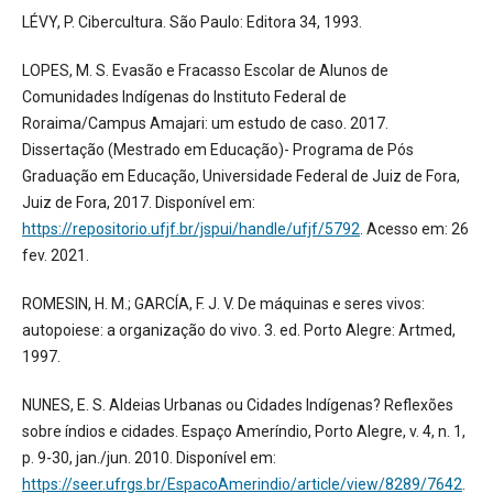
LÉVY, P. Cibercultura. São Paulo: Editora 34, 1993.
LOPES, M. S. Evasão e Fracasso Escolar de Alunos de
Comunidades Indígenas do Instituto Federal de
Roraima/Campus Amajari: um estudo de caso. 2017.
Dissertação (Mestrado em Educação)- Programa de Pós
Graduação em Educação, Universidade Federal de Juiz de Fora,
Juiz de Fora, 2017. Disponível em:
https://repositorio.ufjf.br/jspui/handle/ufjf/5792
. Acesso em: 26
fev. 2021.
ROMESIN, H. M.; GARCÍA, F. J. V. De máquinas e seres vivos:
autopoiese: a organização do vivo. 3. ed. Porto Alegre: Artmed,
1997.
NUNES, E. S. Aldeias Urbanas ou Cidades Indígenas? Reflexões
sobre índios e cidades. Espaço Ameríndio, Porto Alegre, v. 4, n. 1,
p. 9-30, jan./jun. 2010. Disponível em:
https://seer.ufrgs.br/EspacoAmerindio/article/view/8289/7642
.