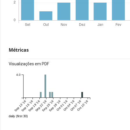
Métricas
Visualizações em PDF
4.0
Sep 13 '16
Sep 16 '16
Sep 19 '16
Sep 22 '16
Sep 25 '16
Sep 28 '16
Oct 01 '16
Oct 04 '16
Oct 07 '16
Oct 10 '16
daily (first 30)