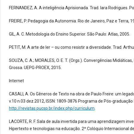
FERNANDEZ; A. A inteligência Aprisionada. Trad. Iara Rodrigues. Po
FREIRE, P. Pedagogia da Autonomia. Rio de Janeiro, Paz e Terra, 1
GIL, A. C. Metodologia do Ensino Superior. São Paulo: Atlas, 2005.
PETIT, M. A arte de ler – ou como resistir a diversidade. Trad. Arth
SOUZA, C. A.; MORALES, O. E. T. (Orgs.). Convergências Midiáticas
Grossa. UEPG-PROEX, 2015.
Internet
CASALI, A. Os Gêneros de Texto na obra de Paulo Freire: um legado 
v.10 n.03 dez.2012, ISSN: 1809-3876 Programa de Pós-graduação
http://revistas.pucsp.br/index.php/curriculum
.
LACORTE, R. F. Sala de aula invertida para uma aprendizagem inve
Hipertexto e tecnologias na educação. 2º.Colóquio Internacional 