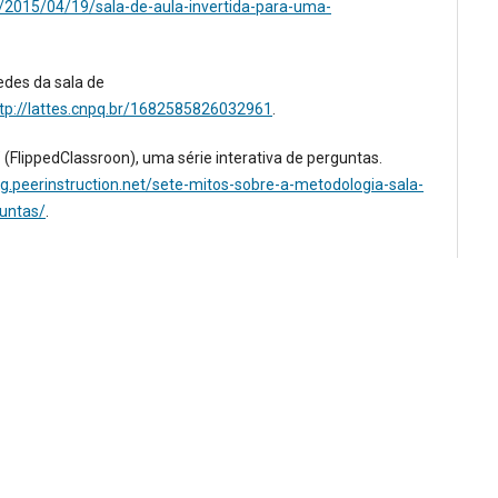
/2015/04/19/sala-de-aula-invertida-para-uma-
edes da sala de
tp://lattes.cnpq.br/1682585826032961
.
 (FlippedClassroon), uma série interativa de perguntas.
log.peerinstruction.net/sete-mitos-sobre-a-metodologia-sala-
guntas/
.