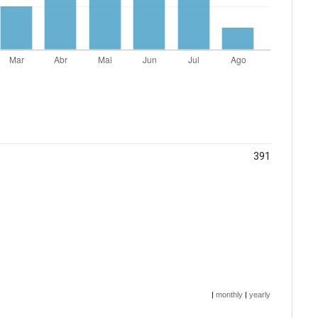
391
|
monthly
|
yearly