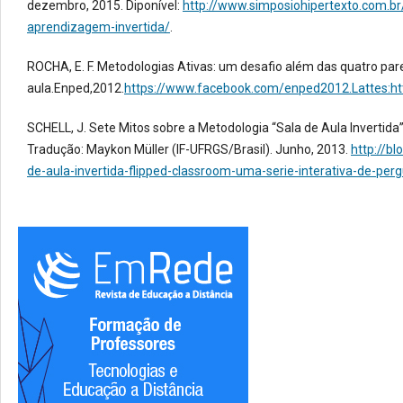
dezembro, 2015. Diponível:
http://www.simposiohipertexto.com.br
aprendizagem-invertida/
.
ROCHA, E. F. Metodologias Ativas: um desafio além das quatro par
aula.Enped,2012.
https://www.facebook.com/enped2012.Lattes:ht
SCHELL, J. Sete Mitos sobre a Metodologia “Sala de Aula Invertida”
Tradução: Maykon Müller (IF-UFRGS/Brasil). Junho, 2013.
http://b
de-aula-invertida-flipped-classroom-uma-serie-interativa-de-per