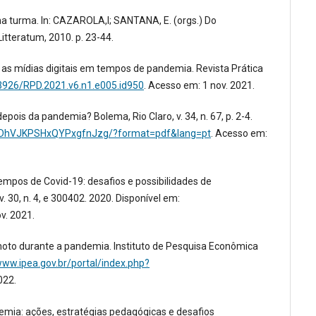
ma turma. In: CAZAROLA,I; SANTANA, E. (orgs.) Do
itteratum, 2010. p. 23-44.
 as mídias digitais em tempos de pandemia. Revista Prática
23926/RPD.2021.v6.n1.e005.id950
. Acesso em: 1 nov. 2021.
is da pandemia? Bolema, Rio Claro, v. 34, n. 67, p. 2-4.
SXDhVJKPSHxQYPxgfnJzg/?format=pdf&lang=pt
. Acesso em:
empos de Covid-19: desafios e possibilidades de
. 30, n. 4, e 300402. 2020. Disponível em:
v. 2021.
emoto durante a pandemia. Instituto de Pesquisa Econômica
www.ipea.gov.br/portal/index.php?
022.
mia: ações, estratégias pedagógicas e desafios