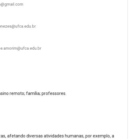
mtm@gmail.com
.menezes@ufca.edu.br
eide.amorim@ufca.edu.br
ino remoto; família; professores.
as, afetando diversas atividades humanas, por exemplo, a