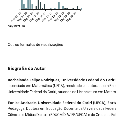
May 01 '22
May 04 '22
May 07 '22
May 10 '22
May 13 '22
May 16 '22
May 19 '22
May 22 '22
May 25 '22
May 28 '22
daily (first 30)
Outros formatos de visualizações
Biografia do Autor
Rochelande Felipe Rodrigues,
Universidade Federal do Carir
Licenciado em Matemática (UFPB), mestrado e doutorado em Ensin
Universidade Federal do Cariri, atuando na Licenciatura em Matem
Eunice Andrade,
Universidade Federal do Cariri (UFCA), Fort
Pedagoga. Doutora em Educação. Docente da Universidade Federal 
Ciências e Mídias Digitais (EDUCMÍDIA/IFE/UFCA) e do Grupo de Es