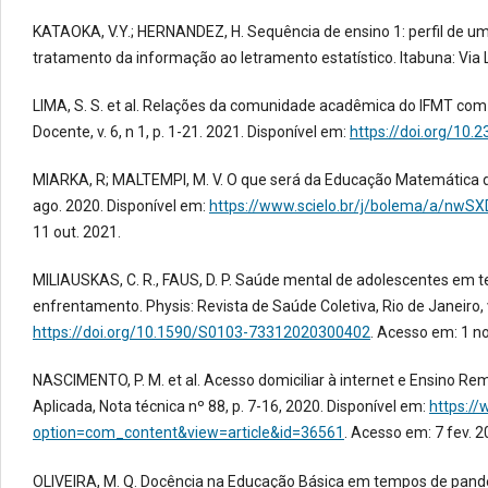
KATAOKA, V.Y.; HERNANDEZ, H. Sequência de ensino 1: perfil de u
tratamento da informação ao letramento estatístico. Itabuna: Via L
LIMA, S. S. et al. Relações da comunidade acadêmica do IFMT com
Docente, v. 6, n 1, p. 1-21. 2021. Disponível em:
https://doi.org/10.
MIARKA, R; MALTEMPI, M. V. O que será da Educação Matemática depo
ago. 2020. Disponível em:
https://www.scielo.br/j/bolema/a/nw
11 out. 2021.
MILIAUSKAS, C. R., FAUS, D. P. Saúde mental de adolescentes em t
enfrentamento. Physis: Revista de Saúde Coletiva, Rio de Janeiro, v
https://doi.org/10.1590/S0103-73312020300402
. Acesso em: 1 no
NASCIMENTO, P. M. et al. Acesso domiciliar à internet e Ensino R
Aplicada, Nota técnica nº 88, p. 7-16, 2020. Disponível em:
https://
option=com_content&view=article&id=36561
. Acesso em: 7 fev. 2
OLIVEIRA, M. Q. Docência na Educação Básica em tempos de pande