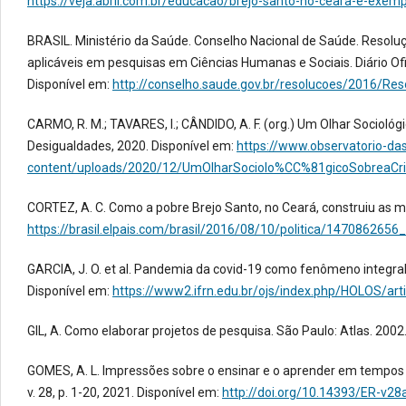
https://veja.abril.com.br/educacao/brejo-santo-no-ceara-e-exem
BRASIL. Ministério da Saúde. Conselho Nacional de Saúde. Resoluç
aplicáveis em pesquisas em Ciências Humanas e Sociais. Diário Oficia
Disponível em:
http://conselho.saude.gov.br/resolucoes/2016/Re
CARMO, R. M.; TAVARES, I.; CÂNDIDO, A. F. (org.) Um Olhar Sociológ
Desigualdades, 2020. Disponível em:
https://www.observatorio-d
content/uploads/2020/12/UmOlharSociolo%CC%81gicoSobreaCri
CORTEZ, A. C. Como a pobre Brejo Santo, no Ceará, construiu as me
https://brasil.elpais.com/brasil/2016/08/10/politica/147086265
GARCIA, J. O. et al. Pandemia da covid-19 como fenômeno integral e
Disponível em:
https://www2.ifrn.edu.br/ojs/index.php/HOLOS/ar
GIL, A. Como elaborar projetos de pesquisa. São Paulo: Atlas. 2002
GOMES, A. L. Impressões sobre o ensinar e o aprender em tempos 
v. 28, p. 1-20, 2021. Disponível em:
http://doi.org/10.14393/ER-v2