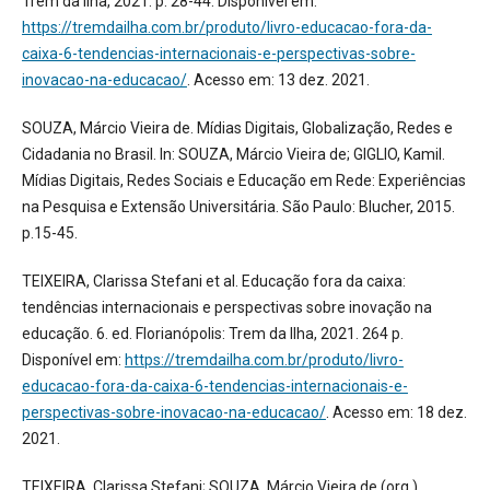
Trem da Ilha, 2021. p. 28-44. Disponível em:
https://tremdailha.com.br/produto/livro-educacao-fora-da-
caixa-6-tendencias-internacionais-e-perspectivas-sobre-
inovacao-na-educacao/
. Acesso em: 13 dez. 2021.
SOUZA, Márcio Vieira de. Mídias Digitais, Globalização, Redes e
Cidadania no Brasil. In: SOUZA, Márcio Vieira de; GIGLIO, Kamil.
Mídias Digitais, Redes Sociais e Educação em Rede: Experiências
na Pesquisa e Extensão Universitária. São Paulo: Blucher, 2015.
p.15-45.
TEIXEIRA, Clarissa Stefani et al. Educação fora da caixa:
tendências internacionais e perspectivas sobre inovação na
educação. 6. ed. Florianópolis: Trem da Ilha, 2021. 264 p.
Disponível em:
https://tremdailha.com.br/produto/livro-
educacao-fora-da-caixa-6-tendencias-internacionais-e-
perspectivas-sobre-inovacao-na-educacao/
. Acesso em: 18 dez.
2021.
TEIXEIRA, Clarissa Stefani; SOUZA, Márcio Vieira de (org.).