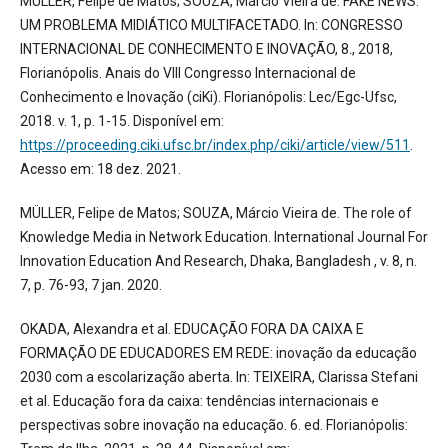
MÜLLER, Felipe de Matos; SOUZA, Márcio Vieira de. FAKE NEWS:
UM PROBLEMA MIDIÁTICO MULTIFACETADO. In: CONGRESSO
INTERNACIONAL DE CONHECIMENTO E INOVAÇÃO, 8., 2018,
Florianópolis. Anais do VIII Congresso Internacional de
Conhecimento e Inovação (ciKi). Florianópolis: Lec/Egc-Ufsc,
2018. v. 1, p. 1-15. Disponível em:
https://proceeding.ciki.ufsc.br/index.php/ciki/article/view/511
.
Acesso em: 18 dez. 2021.
MÜLLER, Felipe de Matos; SOUZA, Márcio Vieira de. The role of
Knowledge Media in Network Education. International Journal For
Innovation Education And Research, Dhaka, Bangladesh , v. 8, n.
7, p. 76-93, 7 jan. 2020.
OKADA, Alexandra et al. EDUCAÇÃO FORA DA CAIXA E
FORMAÇÃO DE EDUCADORES EM REDE: inovação da educação
2030 com a escolarização aberta. In: TEIXEIRA, Clarissa Stefani
et al. Educação fora da caixa: tendências internacionais e
perspectivas sobre inovação na educação. 6. ed. Florianópolis: