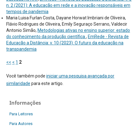
n. 2 (2021): A educação em rede e a inovação responsáveis em
tempos de pandemia
Maria Luisa Furlan Costa, Dayane Horwat Imbriani de Oliveira,
Flávio Rodrigues de Oliveira, Emily Seguraço Serrano, Valdecir
Antonio Simão,
Metodologias ativas no ensino superior: estado
do conhecimento da produção científica
,
EmRede - Revista de
Educação a Distância: v. 10 (2023): O futuro da educação na
transpandemia
<<
<
1
2
Você também pode
iniciar uma pesquisa avançada por
similaridade
para este artigo.
Informações
Para Leitores
Para Autores