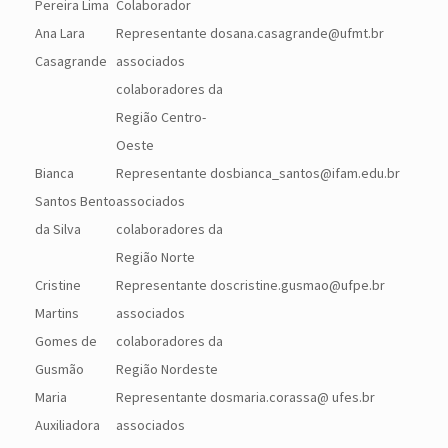
Pereira Lima
Colaborador
Ana Lara
Representante dos
ana.casagrande@ufmt.br
Casagrande
associados
colaboradores da
Região Centro-
Oeste
Bianca
Representante dos
bianca_santos@ifam.edu.br
Santos Bento
associados
da Silva
colaboradores da
Região Norte
Cristine
Representante dos
cristine.gusmao@ufpe.br
Martins
associados
Gomes de
colaboradores da
Gusmão
Região Nordeste
Maria
Representante dos
maria.corassa@ ufes.br
Auxiliadora
associados