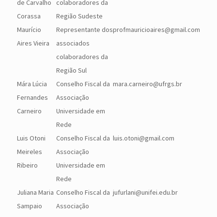
de Carvalho
colaboradores da
Corassa
Região Sudeste
Maurício
Representante dos
profmauricioaires@gmail.com
Aires Vieira
associados
colaboradores da
Região Sul
Mára Lúcia
Conselho Fiscal da
mara.carneiro@ufrgs.br
Fernandes
Associação
Carneiro
Universidade em
Rede
Luis Otoni
Conselho Fiscal da
luis.otoni@gmail.com
Meireles
Associação
Ribeiro
Universidade em
Rede
Juliana Maria
Conselho Fiscal da
jufurlani@unifei.edu.br
Sampaio
Associação