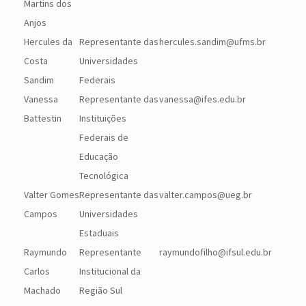
Martins dos
Anjos​
Hercules da
Representante das
hercules.sandim@ufms.br
Costa
Universidades
Sandim
Federais
Vanessa
Representante das
vanessa@ifes.edu.br
Battestin
Instituições
Federais de
Educação
Tecnológica
Valter Gomes
Representante das
valter.campos@ueg.br
Campos
Universidades
Estaduais
Raymundo
Representante
raymundofilho@ifsul.edu.br
Carlos
Institucional da
Machado
Região Sul