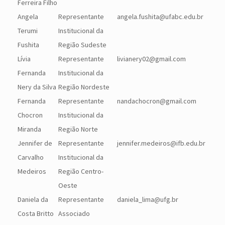
Ferreira Filho
Angela
Representante
angela.fushita@ufabc.edu.br
Terumi
Institucional da
Fushita
Região Sudeste
Lívia
Representante
livianery02@gmail.com
Fernanda
Institucional da
Nery da Silva
Região Nordeste
Fernanda
Representante
nandachocron@gmail.com
Chocron
Institucional da
Miranda
Região Norte
Jennifer de
Representante
jennifer.medeiros@ifb.edu.br
Carvalho
Institucional da
Medeiros
Região Centro-
Oeste
Daniela da
Representante
daniela_lima@ufg.br
Costa Britto
Associado