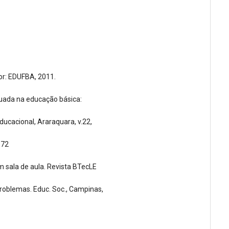
or: EDUFBA, 2011.
abuada na educação básica:
Educacional, Araraquara, v.22,
672
em sala de aula. Revista BTecLE
problemas. Educ. Soc., Campinas,