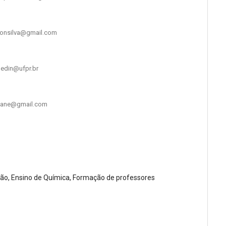
ilsonsilva@gmail.com
.bedin@ufpr.br
egeane@gmail.com
ção, Ensino de Química, Formação de professores