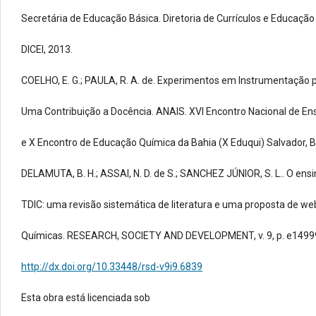
Secretária de Educação Básica. Diretoria de Currículos e Educação I
DICEI, 2013.
COELHO, E. G.; PAULA, R. A. de. Experimentos em Instrumentação p
Uma Contribuição a Docência. ANAIS. XVI Encontro Nacional de En
e X Encontro de Educação Química da Bahia (X Eduqui) Salvador, BA
DELAMUTA, B. H.; ASSAI, N. D. de S.; SANCHEZ JÚNIOR, S. L.. O ens
TDIC: uma revisão sistemática de literatura e uma proposta de we
Químicas. RESEARCH, SOCIETY AND DEVELOPMENT, v. 9, p. e14999
http://dx.doi.org/10.33448/rsd-v9i9.6839
Esta obra está licenciada sob