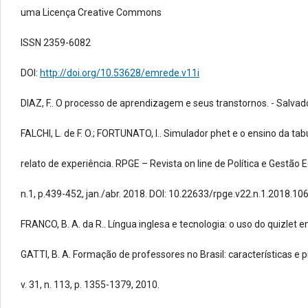
uma Licença Creative Commons
ISSN 2359-6082
DOI:
http://doi.org/10.53628/emrede.v11i
DIAZ, F.. O processo de aprendizagem e seus transtornos. - Salvad
FALCHI, L. de F. O.; FORTUNATO, I.. Simulador phet e o ensino da t
relato de experiência. RPGE – Revista on line de Política e Gestão 
n.1, p.439-452, jan./abr. 2018. DOI: 10.22633/rpge.v22.n.1.2018.10
FRANCO, B. A. da R.. Língua inglesa e tecnologia: o uso do quizlet 
GATTI, B. A. Formação de professores no Brasil: características e 
v. 31, n. 113, p. 1355-1379, 2010.