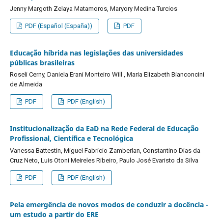
Jenny Margoth Zelaya Matamoros, Maryory Medina Turcios
PDF (Español (España))
PDF
Educação híbrida nas legislações das universidades
públicas brasileiras
Roseli Cerny, Daniela Erani Monteiro Will , Maria Elizabeth Bianconcini
de Almeida
PDF
PDF (English)
Institucionalização da EaD na Rede Federal de Educação
Profissional, Científica e Tecnológica
Vanessa Battestin, Miguel Fabrício Zamberlan, Constantino Dias da
Cruz Neto, Luis Otoni Meireles Ribeiro, Paulo José Evaristo da Silva
PDF
PDF (English)
Pela emergência de novos modos de conduzir a docência -
um estudo a partir do ERE