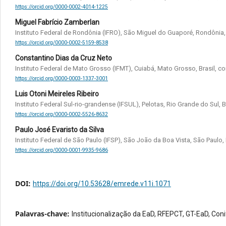
https://orcid.org/0000-0002-4014-1225
Miguel Fabrício Zamberlan
Instituto Federal de Rondônia (IFRO), São Miguel do Guaporé, Rondônia,
https://orcid.org/0000-0002-5159-8538
Constantino Dias da Cruz Neto
Instituto Federal de Mato Grosso (IFMT), Cuiabá, Mato Grosso, Brasil, c
https://orcid.org/0000-0003-1337-3001
Luis Otoni Meireles Ribeiro
Instituto Federal Sul-rio-grandense (IFSUL), Pelotas, Rio Grande do Sul, Br
https://orcid.org/0000-0002-5526-8632
Paulo José Evaristo da Silva
Instituto Federal de São Paulo (IFSP), São João da Boa Vista, São Paulo,
https://orcid.org/0000-0001-9935-9686
DOI:
https://doi.org/10.53628/emrede.v11i.1071
Palavras-chave:
Institucionalização da EaD, RFEPCT, GT-EaD, Coni