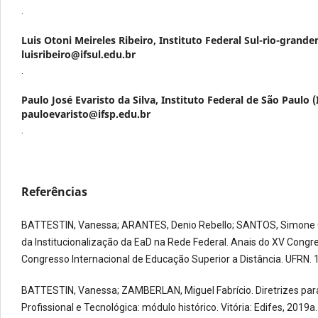
.
Luis Otoni Meireles Ribeiro,
Instituto Federal Sul-rio-granden
luisribeiro@ifsul.edu.br
.
Paulo José Evaristo da Silva,
Instituto Federal de São Paulo (
pauloevaristo@ifsp.edu.br
.
Referências
BATTESTIN, Vanessa; ARANTES, Denio Rebello; SANTOS, Simone C
da Institucionalização da EaD na Rede Federal. Anais do XV Congres
Congresso Internacional de Educação Superior a Distância. UFRN.
BATTESTIN, Vanessa; ZAMBERLAN, Miguel Fabrício. Diretrizes para e
Profissional e Tecnológica: módulo histórico. Vitória: Edifes, 201