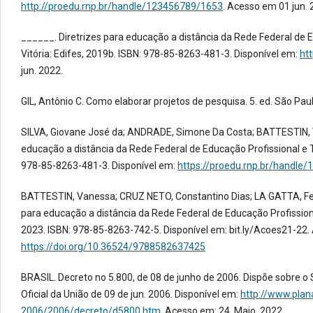
http://proedu.rnp.br/handle/123456789/1653
. Acesso em 01 jun. 
______. Diretrizes para educação a distância da Rede Federal de Ed
Vitória: Edifes, 2019b. ISBN: 978-85-8263-481-3. Disponível em:
ht
jun. 2022.
GIL, Antônio C. Como elaborar projetos de pesquisa. 5. ed. São Paul
SILVA, Giovane José da; ANDRADE, Simone Da Costa; BATTESTIN, V
educação a distância da Rede Federal de Educação Profissional e 
978-85-8263-481-3. Disponível em:
https://proedu.rnp.br/handle
BATTESTIN, Vanessa; CRUZ NETO, Constantino Dias; LA GATTA, Feli
para educação a distância da Rede Federal de Educação Profissio
2023. ISBN: 978-85-8263-742-5. Disponível em: bit.ly/Acoes21-22. 
https://doi.org/10.36524/9788582637425
BRASIL. Decreto no 5.800, de 08 de junho de 2006. Dispõe sobre o Si
Oficial da União de 09 de jun. 2006. Disponível em:
http://www.plana
2006/2006/decreto/d5800.htm
. Acesso em: 24. Maio. 2022.