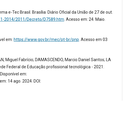
 e-Tec Brasil. Brasília: Diário Oficial da União de 27 de out.
2011-2014/2011/Decreto/D7589.htm
. Acesso em: 24. Maio.
ível em:
https://www.gov.br/mec/pt-br/pnp
. Acesso em 03
, Miguel Fabrício; DAMASCENDO, Marcio Daniel Santos; LA
ede Federal de Educação profissional tecnológica - 2021.
. Disponível em:
em: 14 ago. 2024. DOI: