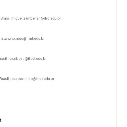
 Brasil, miguel.zamberlan@ifro.edu.br
onstantino.neto@ifmt.edu.br
asil, luisribeiro@ifsul.edu.br
 Brasil, pauloevaristo@ifsp.edu.br
f