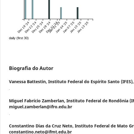
Dec 19 '24
Dec 22 '24
Dec 25 '24
Dec 28 '24
Dec 31 '24
Jan 01 '25
Jan 04 '25
Jan 07 '25
Jan 10 '25
Jan 13 '25
daily (first 30)
Biografia do Autor
Vanessa Battestin,
Instituto Federal do Espírito Santo (IFES),
.
Miguel Fabrício Zamberlan,
Instituto Federal de Rondônia (I
miguel.zamberlan@ifro.edu.br
.
Constantino Dias da Cruz Neto,
Instituto Federal de Mato Gr
constantino.neto@ifmt.edu.br