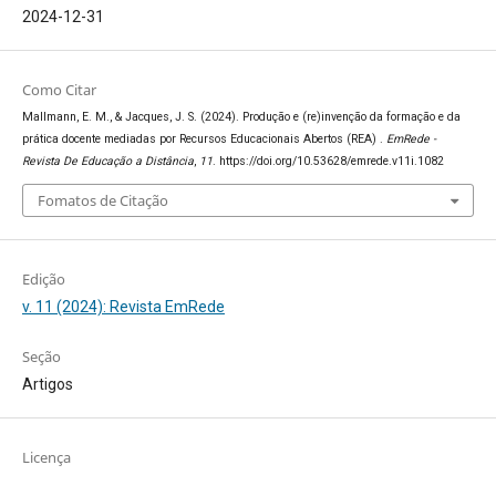
2024-12-31
Como Citar
Mallmann, E. M., & Jacques, J. S. (2024). Produção e (re)invenção da formação e da
prática docente mediadas por Recursos Educacionais Abertos (REA) .
EmRede -
Revista De Educação a Distância
,
11
. https://doi.org/10.53628/emrede.v11i.1082
Fomatos de Citação
Edição
v. 11 (2024): Revista EmRede
Seção
Artigos
Licença