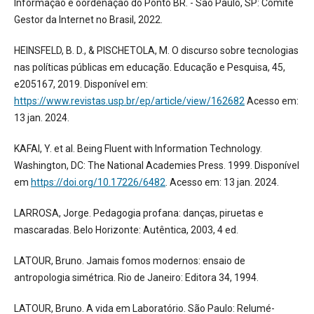
Informação e oordenação do Ponto BR. - São Paulo, SP: Comitê
Gestor da Internet no Brasil, 2022.
HEINSFELD, B. D., & PISCHETOLA, M. O discurso sobre tecnologias
nas políticas públicas em educação. Educação e Pesquisa, 45,
e205167, 2019. Disponível em:
https://www.revistas.usp.br/ep/article/view/162682
Acesso em:
13 jan. 2024.
KAFAI, Y. et al. Being Fluent with Information Technology.
Washington, DC: The National Academies Press. 1999. Disponível
em
https://doi.org/10.17226/6482
. Acesso em: 13 jan. 2024.
LARROSA, Jorge. Pedagogia profana: danças, piruetas e
mascaradas. Belo Horizonte: Autêntica, 2003, 4 ed.
LATOUR, Bruno. Jamais fomos modernos: ensaio de
antropologia simétrica. Rio de Janeiro: Editora 34, 1994.
LATOUR, Bruno. A vida em Laboratório. São Paulo: Relumé-