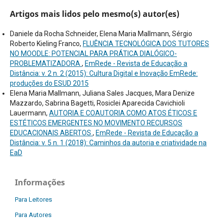
Artigos mais lidos pelo mesmo(s) autor(es)
Daniele da Rocha Schneider, Elena Maria Mallmann, Sérgio
Roberto Kieling Franco,
FLUÊNCIA TECNOLÓGICA DOS TUTORES
NO MOODLE: POTENCIAL PARA PRÁTICA DIALÓGICO-
PROBLEMATIZADORA
,
EmRede - Revista de Educação a
Distância: v. 2 n. 2 (2015): Cultura Digital e Inovação EmRede:
produções do ESUD 2015
Elena Maria Mallmann, Juliana Sales Jacques, Mara Denize
Mazzardo, Sabrina Bagetti, Rosiclei Aparecida Cavichioli
Lauermann,
AUTORIA E COAUTORIA COMO ATOS ÉTICOS E
ESTÉTICOS EMERGENTES NO MOVIMENTO RECURSOS
EDUCACIONAIS ABERTOS
,
EmRede - Revista de Educação a
Distância: v. 5 n. 1 (2018): Caminhos da autoria e criatividade na
EaD
Informações
Para Leitores
Para Autores