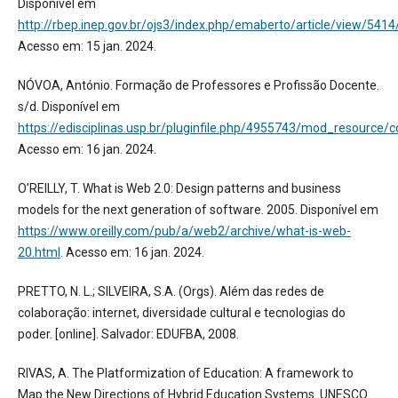
Disponível em
http://rbep.inep.gov.br/ojs3/index.php/emaberto/article/view/541
Acesso em: 15 jan. 2024.
NÓVOA, António. Formação de Professores e Profissão Docente.
s/d. Disponível em
https://edisciplinas.usp.br/pluginfile.php/4955743/mod_re
Acesso em: 16 jan. 2024.
O’REILLY, T. What is Web 2.0: Design patterns and business
models for the next generation of software. 2005. Disponível em
https://www.oreilly.com/pub/a/web2/archive/what-is-web-
20.html
. Acesso em: 16 jan. 2024.
PRETTO, N. L.; SILVEIRA, S.A. (Orgs). Além das redes de
colaboração: internet, diversidade cultural e tecnologias do
poder. [online]. Salvador: EDUFBA, 2008.
RIVAS, A. The Platformization of Education: A framework to
Map the New Directions of Hybrid Education Systems. UNESCO