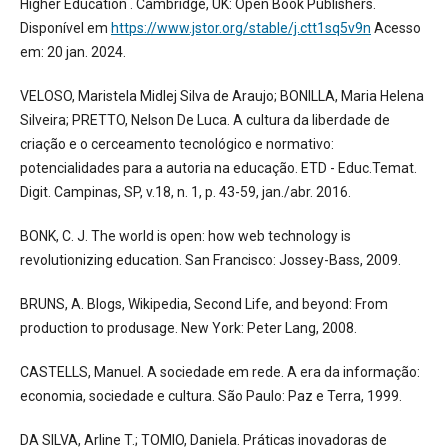
Higher Education . Cambridge, UK: Open Book Publishers.
Disponível em
https://www.jstor.org/stable/j.ctt1sq5v9n
Acesso
em: 20 jan. 2024.
VELOSO, Maristela Midlej Silva de Araujo; BONILLA, Maria Helena
Silveira; PRETTO, Nelson De Luca. A cultura da liberdade de
criação e o cerceamento tecnológico e normativo:
potencialidades para a autoria na educação. ETD - Educ.Temat.
Digit. Campinas, SP, v.18, n. 1, p. 43-59, jan./abr. 2016.
BONK, C. J. The world is open: how web technology is
revolutionizing education. San Francisco: Jossey-Bass, 2009.
BRUNS, A. Blogs, Wikipedia, Second Life, and beyond: From
production to produsage. New York: Peter Lang, 2008.
CASTELLS, Manuel. A sociedade em rede. A era da informação:
economia, sociedade e cultura. São Paulo: Paz e Terra, 1999.
DA SILVA, Arline T.; TOMIO, Daniela. Práticas inovadoras de