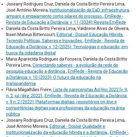
Joseany Rodrigues Cruz, Daniela da Costa Britto Pereira Lima,
José António Moreira,
Institucionalização da EaD: infraestrutura,
amparo e engajamento como pilares do processo
,
EmRede -
Revista de Educação a Distância: v. 11 (2024): Revista EmRede
Daniela da Costa Britto Pereira Lima, Valdirene Alves de Oliveira,
Ibsen Mateus Bittencourt,
Editorial - Dossiê Educação Híbrida:
Tecendo Políticas, Saberes e Inovações
,
EmRede - Revista de
Educação a Distância: v. 12 (2025): Tecnologias e educação: em
busca da cidadania digital
Maria Aparecida Rodrigues da Fonseca, Daniela da Costa Britto
Pereira Lima,
Conectando saberes - a evolução da rede de
pesquisa educação a distância
,
EmRede - Revista de Educação
a Distância: v. 10 (2023): O futuro da educação na
transpandemia
Flávia Magalhães Freire,
Lista de pareceristas Ad Hoc 2022 [v. 9,
n. 2, jul./dez. 2022]
,
EmRede - Revista de Educação a Distância:
v. 9 n. 2 (2022): Plataformas digitais, repositórios on-line e
competências digitais para profissionais da educação na área
pública
Joseany Rodrigues Cruz, Daniela da Costa Britto Pereira Lima,
José António Moreira,
Editorial - Dossiê Qualidade e
institucionalização da educação híbrida e a distância
,
EmRede -