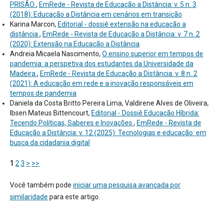
PRISÃO
,
EmRede - Revista de Educação a Distância: v. 5 n. 3
(2018): Educação a Distância em cenários em transição
Karina Marcon,
Editorial - dossiê extensão na educação a
distância
,
EmRede - Revista de Educação a Distância: v. 7 n. 2
(2020): Extensão na Educação a Distância
Andreia Micaela Nascimento,
O ensino superior em tempos de
pandemia: a perspetiva dos estudantes da Universidade da
Madeira
,
EmRede - Revista de Educação a Distância: v. 8 n. 2
(2021): A educação em rede e a inovação responsáveis em
tempos de pandemia
Daniela da Costa Britto Pereira Lima, Valdirene Alves de Oliveira,
Ibsen Mateus Bittencourt,
Editorial - Dossiê Educação Híbrida:
Tecendo Políticas, Saberes e Inovações
,
EmRede - Revista de
Educação a Distância: v. 12 (2025): Tecnologias e educação: em
busca da cidadania digital
1
2
3
>
>>
Você também pode
iniciar uma pesquisa avançada por
similaridade
para este artigo.