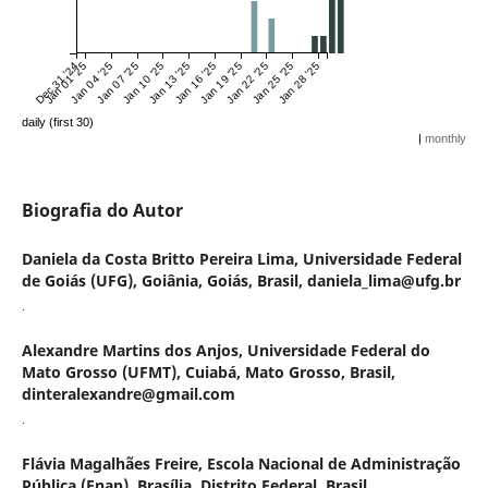
Dec 31 '24
Jan 01 '25
Jan 04 '25
Jan 07 '25
Jan 10 '25
Jan 13 '25
Jan 16 '25
Jan 19 '25
Jan 22 '25
Jan 25 '25
Jan 28 '25
daily (first 30)
|
monthly
Biografia do Autor
Daniela da Costa Britto Pereira Lima,
Universidade Federal
de Goiás (UFG), Goiânia, Goiás, Brasil, daniela_lima@ufg.br
.
Alexandre Martins dos Anjos,
Universidade Federal do
Mato Grosso (UFMT), Cuiabá, Mato Grosso, Brasil,
dinteralexandre@gmail.com
.
Flávia Magalhães Freire,
Escola Nacional de Administração
Pública (Enap), Brasília, Distrito Federal, Brasil,