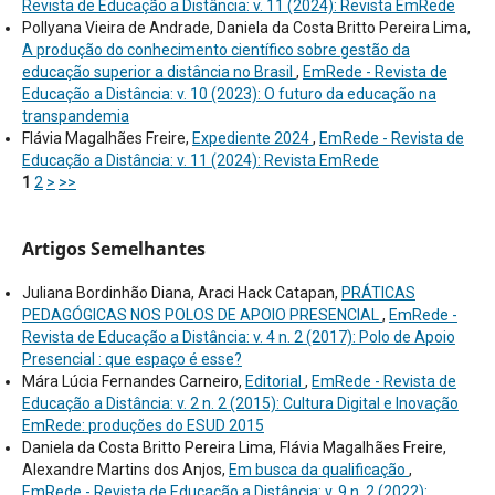
Revista de Educação a Distância: v. 11 (2024): Revista EmRede
Pollyana Vieira de Andrade, Daniela da Costa Britto Pereira Lima,
A produção do conhecimento científico sobre gestão da
educação superior a distância no Brasil
,
EmRede - Revista de
Educação a Distância: v. 10 (2023): O futuro da educação na
transpandemia
Flávia Magalhães Freire,
Expediente 2024
,
EmRede - Revista de
Educação a Distância: v. 11 (2024): Revista EmRede
1
2
>
>>
Artigos Semelhantes
Juliana Bordinhão Diana, Araci Hack Catapan,
PRÁTICAS
PEDAGÓGICAS NOS POLOS DE APOIO PRESENCIAL
,
EmRede -
Revista de Educação a Distância: v. 4 n. 2 (2017): Polo de Apoio
Presencial : que espaço é esse?
Mára Lúcia Fernandes Carneiro,
Editorial
,
EmRede - Revista de
Educação a Distância: v. 2 n. 2 (2015): Cultura Digital e Inovação
EmRede: produções do ESUD 2015
Daniela da Costa Britto Pereira Lima, Flávia Magalhães Freire,
Alexandre Martins dos Anjos,
Em busca da qualificação
,
EmRede - Revista de Educação a Distância: v. 9 n. 2 (2022):