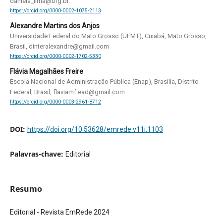
daniela_lima@ufg.br
https://orcid.org/0000-0002-1075-2113
Alexandre Martins dos Anjos
Universidade Federal do Mato Grosso (UFMT), Cuiabá, Mato Grosso,
Brasil, dinteralexandre@gmail.com
https://orcid.org/0000-0002-1702-5330
Flávia Magalhães Freire
Escola Nacional de Administração Pública (Enap), Brasília, Distrito
Federal, Brasil, flaviamf.ead@gmail.com
https://orcid.org/0000-0003-2961-8712
DOI:
https://doi.org/10.53628/emrede.v11i.1103
Palavras-chave:
Editorial
Resumo
Editorial - Revista EmRede 2024