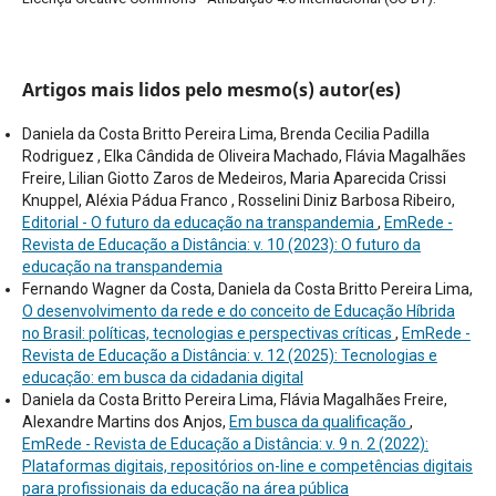
Artigos mais lidos pelo mesmo(s) autor(es)
Daniela da Costa Britto Pereira Lima, Brenda Cecilia Padilla
Rodriguez , Elka Cândida de Oliveira Machado, Flávia Magalhães
Freire, Lilian Giotto Zaros de Medeiros, Maria Aparecida Crissi
Knuppel, Aléxia Pádua Franco , Rosselini Diniz Barbosa Ribeiro,
Editorial - O futuro da educação na transpandemia
,
EmRede -
Revista de Educação a Distância: v. 10 (2023): O futuro da
educação na transpandemia
Fernando Wagner da Costa, Daniela da Costa Britto Pereira Lima,
O desenvolvimento da rede e do conceito de Educação Híbrida
no Brasil: políticas, tecnologias e perspectivas críticas
,
EmRede -
Revista de Educação a Distância: v. 12 (2025): Tecnologias e
educação: em busca da cidadania digital
Daniela da Costa Britto Pereira Lima, Flávia Magalhães Freire,
Alexandre Martins dos Anjos,
Em busca da qualificação
,
EmRede - Revista de Educação a Distância: v. 9 n. 2 (2022):
Plataformas digitais, repositórios on-line e competências digitais
para profissionais da educação na área pública