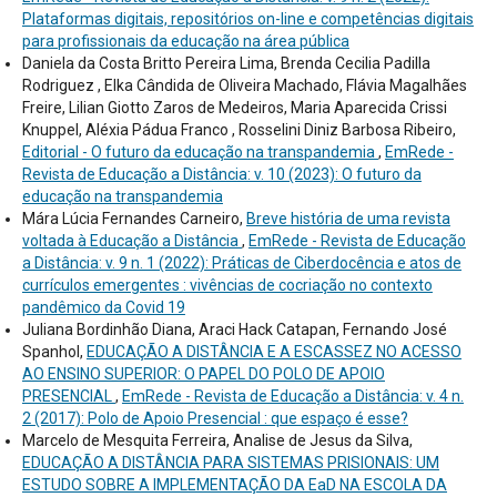
Plataformas digitais, repositórios on-line e competências digitais
para profissionais da educação na área pública
Daniela da Costa Britto Pereira Lima, Brenda Cecilia Padilla
Rodriguez , Elka Cândida de Oliveira Machado, Flávia Magalhães
Freire, Lilian Giotto Zaros de Medeiros, Maria Aparecida Crissi
Knuppel, Aléxia Pádua Franco , Rosselini Diniz Barbosa Ribeiro,
Editorial - O futuro da educação na transpandemia
,
EmRede -
Revista de Educação a Distância: v. 10 (2023): O futuro da
educação na transpandemia
Mára Lúcia Fernandes Carneiro,
Breve história de uma revista
voltada à Educação a Distância
,
EmRede - Revista de Educação
a Distância: v. 9 n. 1 (2022): Práticas de Ciberdocência e atos de
currículos emergentes : vivências de cocriação no contexto
pandêmico da Covid 19
Juliana Bordinhão Diana, Araci Hack Catapan, Fernando José
Spanhol,
EDUCAÇÃO A DISTÂNCIA E A ESCASSEZ NO ACESSO
AO ENSINO SUPERIOR: O PAPEL DO POLO DE APOIO
PRESENCIAL
,
EmRede - Revista de Educação a Distância: v. 4 n.
2 (2017): Polo de Apoio Presencial : que espaço é esse?
Marcelo de Mesquita Ferreira, Analise de Jesus da Silva,
EDUCAÇÃO A DISTÂNCIA PARA SISTEMAS PRISIONAIS: UM
ESTUDO SOBRE A IMPLEMENTAÇÃO DA EaD NA ESCOLA DA