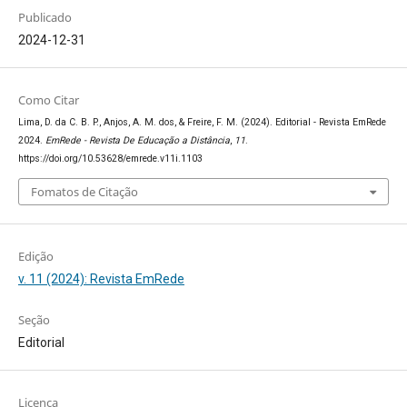
Publicado
2024-12-31
Como Citar
Lima, D. da C. B. P., Anjos, A. M. dos, & Freire, F. M. (2024). Editorial - Revista EmRede
2024.
EmRede - Revista De Educação a Distância
,
11
.
https://doi.org/10.53628/emrede.v11i.1103
Fomatos de Citação
Edição
v. 11 (2024): Revista EmRede
Seção
Editorial
Licença