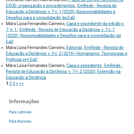
ESUD: organização e procedimentos
,
EmRede - Revista de
Educação a Distância: v. 7 n. 1 (2020): Responsabilidades e
Desafios para a consolidação da EaD
Mára Lúcia Fernandes Carneiro,
Capa e expediente da edição v.
7, n. 1
,
EmRede - Revista de Educação a Distância: v. 7 n. 1
(2020): Responsabilidades e Desafios para a consolidação da
EaD
Mára Lúcia Fernandes Carneiro,
Editorial
,
EmRede - Revista de
Educação a Distância: v. 3 n. 2 (2016): Humanismo, Tecnologias e
Políticas em EaD
Mára Lúcia Fernandes Carneiro,
Capa e expediente
,
EmRede -
Revista de Educação a Distância: v. 7 n. 2 (2020): Extensão na
Educação a Distância
1
2
3
>
>>
Informações
Para Leitores
Para Autores