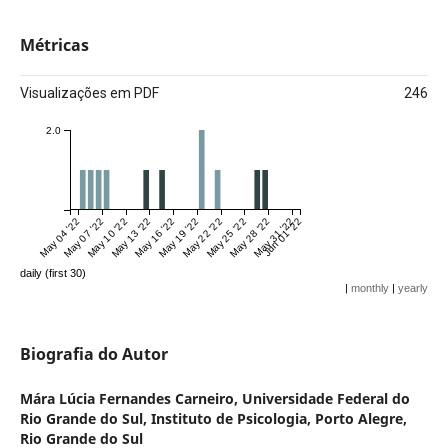
Métricas
Visualizações em PDF
246
2.0
May 04 '22
May 07 '22
May 10 '22
May 13 '22
May 16 '22
May 19 '22
May 22 '22
May 25 '22
May 28 '22
May 31 '22
Jun 01 '22
daily (first 30)
|
monthly
|
yearly
Biografia do Autor
Mára Lúcia Fernandes Carneiro,
Universidade Federal do
Rio Grande do Sul, Instituto de Psicologia, Porto Alegre,
Rio Grande do Sul