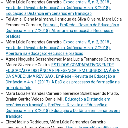
Mára Lúcia Fernandes Carneiro,
Expediente v. 5, n. 3, 2018
,
EmRede - Revista de Educação a Distância: v. 5 n. 3 (2018):
Educação a Distância em cenários em transição
Tel Amiel, Elena Mallmann, Henrique da Silva Oliveira, Mára Lúcia
Fernandes Carneiro,
Editorial
,
EmRede - Revista de Educação a
Distância: v. 5 n. 2 (2018): Abertura na educação: Recursos e
práticas
Mára Lúcia Fernandes Carneiro,
Expediente v. 5, n. 2, 2018
,
EmRede - Revista de Educação a Distância: v. 5 n. 2 (2018):
Abertura na educação: Recursos e práticas
Agnes Nogueira Gossenheimer, Mara Lucia Fernandes Carneiro,
Mauro Silveira de Castro,
ESTUDOS COMPARATIVOS ENTRE
EDUCAÇÃO A DISTÂNCIA E PRESENCIAL EM CURSOS DA ÁREA
DA SAÚDE: UMA REVISÃO.
,
EmRede - Revista de Educação a
Distância: v. 4 n. 1 (2017): A EaD e os processos de formação na
área da saúde
Mára Lúcia Fernandes Carneiro, Berenice Schelbauer do Prado,
Braian Garrito Veloso, Daniel Mill,
Educação a Distância em
cenários em transição
,
EmRede - Revista de Educação a
Distância: v. 5 n. 3 (2018): Educação a Distância em cenários em
transição
Eliesé Idalino Rodrigues, Mára Lúcia Fernandes Carneiro,
Leonardo Ramon, Karina Marcon,
Papel do comitê científico no