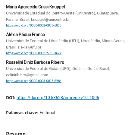
Maria Aparecida Crissi Knuppel
Universidade Estadual do Centro-Oeste (UniCentro), Guarapuava,
Paraná, Brasil, knuppel@unicentro.br
https://orcid.org/0000-0002-0853-6833
Aléxia Pádua Franco
Universidade Federal de Uberlândia (UFU), Uberlândia, Minas Gerais,
Brasil, alexia@ufu.br
https://orcid.org/0000-0002-2715-3627
Rosselini Diniz Barbosa Ribeiro
Universidade Federal de Goiás (UFG), Goiânia, Goiás, Brasil,
celiniribeiro@gmail.com
https://orcid.org/0000-0003-0098-6984
DOI:
https://doi.org/10.53628/emrede.v10i.1006
Palavras-chave:
Editorial
Resumo