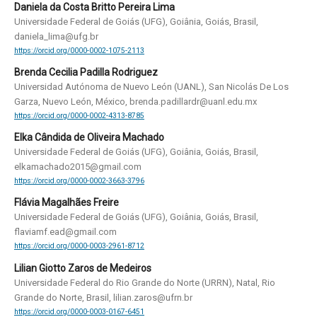
Daniela da Costa Britto Pereira Lima
Universidade Federal de Goiás (UFG), Goiânia, Goiás, Brasil,
daniela_lima@ufg.br
https://orcid.org/0000-0002-1075-2113
Brenda Cecilia Padilla Rodriguez
Universidad Autónoma de Nuevo León (UANL), San Nicolás De Los
Garza, Nuevo León, México, brenda.padillardr@uanl.edu.mx
https://orcid.org/0000-0002-4313-8785
Elka Cândida de Oliveira Machado
Universidade Federal de Goiás (UFG), Goiânia, Goiás, Brasil,
elkamachado2015@gmail.com
https://orcid.org/0000-0002-3663-3796
Flávia Magalhães Freire
Universidade Federal de Goiás (UFG), Goiânia, Goiás, Brasil,
flaviamf.ead@gmail.com
https://orcid.org/0000-0003-2961-8712
Lilian Giotto Zaros de Medeiros
Universidade Federal do Rio Grande do Norte (URRN), Natal, Rio
Grande do Norte, Brasil, lilian.zaros@ufrn.br
https://orcid.org/0000-0003-0167-6451