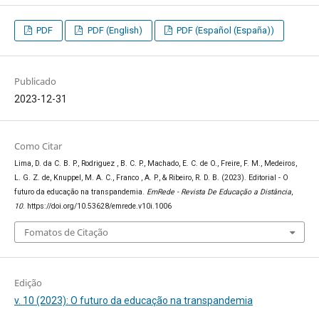
PDF
PDF (English)
PDF (Español (España))
Publicado
2023-12-31
Como Citar
Lima, D. da C. B. P., Rodriguez , B. C. P., Machado, E. C. de O., Freire, F. M., Medeiros,
L. G. Z. de, Knuppel, M. A. C., Franco , A. P., & Ribeiro, R. D. B. (2023). Editorial - O
futuro da educação na transpandemia.
EmRede - Revista De Educação a Distância
,
10
. https://doi.org/10.53628/emrede.v10i.1006
Fomatos de Citação
Edição
v. 10 (2023): O futuro da educação na transpandemia