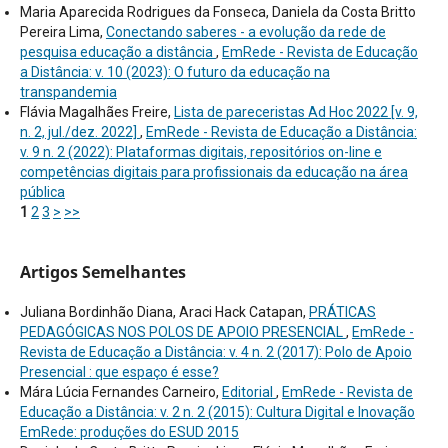
Maria Aparecida Rodrigues da Fonseca, Daniela da Costa Britto
Pereira Lima,
Conectando saberes - a evolução da rede de
pesquisa educação a distância
,
EmRede - Revista de Educação
a Distância: v. 10 (2023): O futuro da educação na
transpandemia
Flávia Magalhães Freire,
Lista de pareceristas Ad Hoc 2022 [v. 9,
n. 2, jul./dez. 2022]
,
EmRede - Revista de Educação a Distância:
v. 9 n. 2 (2022): Plataformas digitais, repositórios on-line e
competências digitais para profissionais da educação na área
pública
1
2
3
>
>>
Artigos Semelhantes
Juliana Bordinhão Diana, Araci Hack Catapan,
PRÁTICAS
PEDAGÓGICAS NOS POLOS DE APOIO PRESENCIAL
,
EmRede -
Revista de Educação a Distância: v. 4 n. 2 (2017): Polo de Apoio
Presencial : que espaço é esse?
Mára Lúcia Fernandes Carneiro,
Editorial
,
EmRede - Revista de
Educação a Distância: v. 2 n. 2 (2015): Cultura Digital e Inovação
EmRede: produções do ESUD 2015