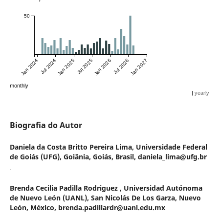
50
Jan 2024
Jul 2024
Jan 2025
Jul 2025
Jan 2026
Jul 2026
Jan 2027
monthly
|
yearly
Biografia do Autor
Daniela da Costa Britto Pereira Lima,
Universidade Federal
de Goiás (UFG), Goiânia, Goiás, Brasil, daniela_lima@ufg.br
.
Brenda Cecilia Padilla Rodriguez ,
Universidad Autónoma
de Nuevo León (UANL), San Nicolás De Los Garza, Nuevo
León, México, brenda.padillardr@uanl.edu.mx
.