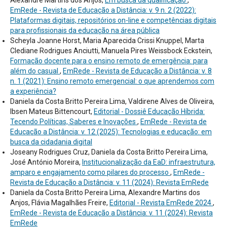
EmRede - Revista de Educação a Distância: v. 9 n. 2 (2022):
Plataformas digitais, repositórios on-line e competências digitais
para profissionais da educação na área pública
Scheyla Joanne Horst, Maria Aparecida Crissi Knuppel, Marta
Clediane Rodrigues Anciutti, Manuela Pires Weissbock Eckstein,
Formação docente para o ensino remoto de emergência: para
além do casual
,
EmRede - Revista de Educação a Distância: v. 8
n. 1 (2021): Ensino remoto emergencial: o que aprendemos com
a experiência?
Daniela da Costa Britto Pereira Lima, Valdirene Alves de Oliveira,
Ibsen Mateus Bittencourt,
Editorial - Dossiê Educação Híbrida:
Tecendo Políticas, Saberes e Inovações
,
EmRede - Revista de
Educação a Distância: v. 12 (2025): Tecnologias e educação: em
busca da cidadania digital
Joseany Rodrigues Cruz, Daniela da Costa Britto Pereira Lima,
José António Moreira,
Institucionalização da EaD: infraestrutura,
amparo e engajamento como pilares do processo
,
EmRede -
Revista de Educação a Distância: v. 11 (2024): Revista EmRede
Daniela da Costa Britto Pereira Lima, Alexandre Martins dos
Anjos, Flávia Magalhães Freire,
Editorial - Revista EmRede 2024
,
EmRede - Revista de Educação a Distância: v. 11 (2024): Revista
EmRede