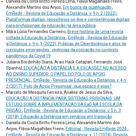
Daniela da Costa Britto Pereira Lima, Flávia Magalhães Freire,
Alexandre Martins dos Anjos,
Em busca da qualificação
,
EmRede - Revista de Educação a Distância: v. 9 n. 2 (2022):
Plataformas digitais, repositórios on-line e competências digitais
para profissionais da educação na área pública
Mára Lúcia Fernandes Carneiro,
Breve história de uma revista
voltada à Educação a Distância
,
EmRede - Revista de Educação
a Distância: v. 9 n. 1 (2022): Práticas de Ciberdocência e atos de
currículos emergentes : vivências de cocriação no contexto
pandêmico da Covid 19
Juliana Bordinhão Diana, Araci Hack Catapan, Fernando José
Spanhol,
EDUCAÇÃO A DISTÂNCIA E A ESCASSEZ NO ACESSO
AO ENSINO SUPERIOR: O PAPEL DO POLO DE APOIO
PRESENCIAL
,
EmRede - Revista de Educação a Distância: v. 4 n.
2 (2017): Polo de Apoio Presencial : que espaço é esse?
Marcelo de Mesquita Ferreira, Analise de Jesus da Silva,
EDUCAÇÃO A DISTÂNCIA PARA SISTEMAS PRISIONAIS: UM
ESTUDO SOBRE A IMPLEMENTAÇÃO DA EaD NA ESCOLA DA
PRISÃO
,
EmRede - Revista de Educação a Distância: v. 5 n. 3
(2018): Educação a Distância em cenários em transição
Daniela da Costa Britto Pereira Lima, Alexandre Martins dos
Anjos, Flávia Magalhães Freire,
Editorial - Revista EmRede 2024
,
EmRede - Revista de Educação a Distância: v. 11 (2024): Revista