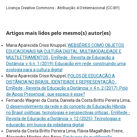
Licença Creative Commons - Atribuição 4.0 Internacional (CC-BY).
Artigos mais lidos pelo mesmo(s) autor(es)
Maria Aparecida Crissi Knuppel,
WEBSÉRIES COMO OBJETOS
EDUCACIONAIS NA CULTURA DIGITAL: MULTIMODALIDADE E
MULTILETRAMENTOS
,
EmRede - Revista de Educação a
Distância: v. 6 n. 1 (2019): Educação em rede: construindo uma
ecologia para a cultura digital
Maria Aparecida Crissi Knuppel,
POLOS DE EDUCAÇÃO A
DISTÂNCIA NO BRASIL: IDENTIDADE E REPRESENTAÇÃO
,
EmRede - Revista de Educação a Distância: v. 4 n. 2 (2017): Polo
de Apoio Presencial : que espaço é esse?
Fernando Wagner da Costa, Daniela da Costa Britto Pereira Lima,
O desenvolvimento da rede e do conceito de Educação Híbrida
no Brasil: políticas, tecnologias e perspectivas críticas
,
EmRede -
Revista de Educação a Distância: v. 12 (2025): Tecnologias e
educação: em busca da cidadania digital
Daniela da Costa Britto Pereira Lima, Flávia Magalhães Freire,
Alexandre Martins dos Anjos,
Em busca da qualificação
,