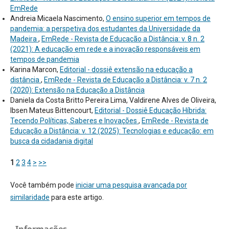
EmRede
Andreia Micaela Nascimento,
O ensino superior em tempos de
pandemia: a perspetiva dos estudantes da Universidade da
Madeira
,
EmRede - Revista de Educação a Distância: v. 8 n. 2
(2021): A educação em rede e a inovação responsáveis em
tempos de pandemia
Karina Marcon,
Editorial - dossiê extensão na educação a
distância
,
EmRede - Revista de Educação a Distância: v. 7 n. 2
(2020): Extensão na Educação a Distância
Daniela da Costa Britto Pereira Lima, Valdirene Alves de Oliveira,
Ibsen Mateus Bittencourt,
Editorial - Dossiê Educação Híbrida:
Tecendo Políticas, Saberes e Inovações
,
EmRede - Revista de
Educação a Distância: v. 12 (2025): Tecnologias e educação: em
busca da cidadania digital
1
2
3
4
>
>>
Você também pode
iniciar uma pesquisa avançada por
similaridade
para este artigo.
Informações