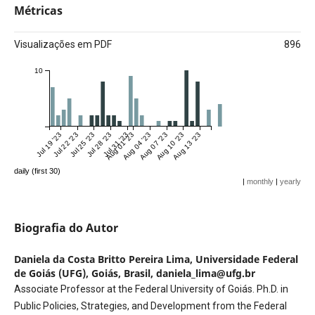
Métricas
Visualizações em PDF
896
10
Jul 19 '23
Jul 22 '23
Jul 25 '23
Jul 28 '23
Jul 31 '23
Aug 01 '23
Aug 04 '23
Aug 07 '23
Aug 10 '23
Aug 13 '23
daily (first 30)
|
monthly
|
yearly
Biografia do Autor
Daniela da Costa Britto Pereira Lima,
Universidade Federal
de Goiás (UFG), Goiás, Brasil, daniela_lima@ufg.br
Associate Professor at the Federal University of Goiás. Ph.D. in
Public Policies, Strategies, and Development from the Federal