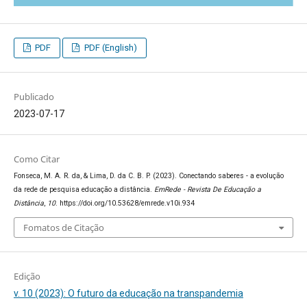
PDF
PDF (English)
Publicado
2023-07-17
Como Citar
Fonseca, M. A. R. da, & Lima, D. da C. B. P. (2023). Conectando saberes - a evolução
da rede de pesquisa educação a distância.
EmRede - Revista De Educação a
Distância
,
10
. https://doi.org/10.53628/emrede.v10i.934
Fomatos de Citação
Edição
v. 10 (2023): O futuro da educação na transpandemia