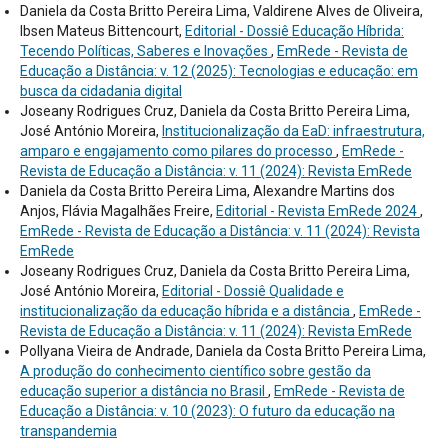
Daniela da Costa Britto Pereira Lima, Valdirene Alves de Oliveira,
Ibsen Mateus Bittencourt,
Editorial - Dossiê Educação Híbrida:
Tecendo Políticas, Saberes e Inovações
,
EmRede - Revista de
Educação a Distância: v. 12 (2025): Tecnologias e educação: em
busca da cidadania digital
Joseany Rodrigues Cruz, Daniela da Costa Britto Pereira Lima,
José António Moreira,
Institucionalização da EaD: infraestrutura,
amparo e engajamento como pilares do processo
,
EmRede -
Revista de Educação a Distância: v. 11 (2024): Revista EmRede
Daniela da Costa Britto Pereira Lima, Alexandre Martins dos
Anjos, Flávia Magalhães Freire,
Editorial - Revista EmRede 2024
,
EmRede - Revista de Educação a Distância: v. 11 (2024): Revista
EmRede
Joseany Rodrigues Cruz, Daniela da Costa Britto Pereira Lima,
José António Moreira,
Editorial - Dossiê Qualidade e
institucionalização da educação híbrida e a distância
,
EmRede -
Revista de Educação a Distância: v. 11 (2024): Revista EmRede
Pollyana Vieira de Andrade, Daniela da Costa Britto Pereira Lima,
A produção do conhecimento científico sobre gestão da
educação superior a distância no Brasil
,
EmRede - Revista de
Educação a Distância: v. 10 (2023): O futuro da educação na
transpandemia