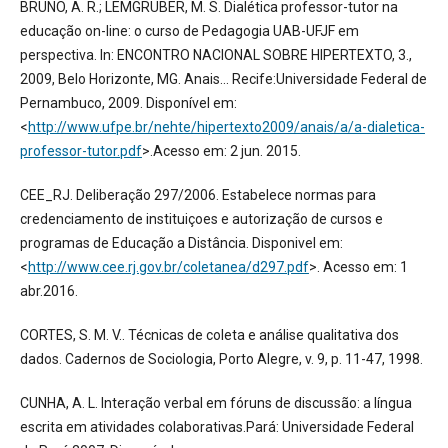
BRUNO, A. R.; LEMGRUBER, M. S. Dialética professor-tutor na
educação on-line: o curso de Pedagogia UAB-UFJF em
perspectiva. In: ENCONTRO NACIONAL SOBRE HIPERTEXTO, 3.,
2009, Belo Horizonte, MG. Anais... Recife:Universidade Federal de
Pernambuco, 2009. Disponível em:
<
http://www.ufpe.br/nehte/hipertexto2009/anais/a/a-dialetica-
professor-tutor.pdf
>.Acesso em: 2 jun. 2015.
CEE_RJ. Deliberação 297/2006. Estabelece normas para
credenciamento de instituiçoes e autorização de cursos e
programas de Educação a Distância. Disponivel em:
<
http://www.cee.rj.gov.br/coletanea/d297.pdf
>. Acesso em: 1
abr.2016.
CORTES, S. M. V.. Técnicas de coleta e análise qualitativa dos
dados. Cadernos de Sociologia, Porto Alegre, v. 9, p. 11-47, 1998.
CUNHA, A. L. Interação verbal em fóruns de discussão: a língua
escrita em atividades colaborativas.Pará: Universidade Federal