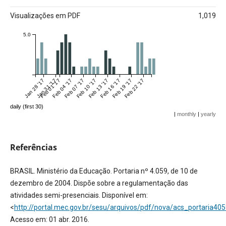
Visualizações em PDF
1,019
5.0
Jan 28 '17
Jan 31 '17
Feb 01 '17
Feb 04 '17
Feb 07 '17
Feb 10 '17
Feb 13 '17
Feb 16 '17
Feb 19 '17
Feb 22 '17
daily (first 30)
|
monthly
|
yearly
Referências
BRASIL. Ministério da Educação. Portaria nº 4.059, de 10 de
dezembro de 2004. Dispõe sobre a regulamentação das
atividades semi-presenciais. Disponível em:
<
http://portal.mec.gov.br/sesu/arquivos/pdf/nova/acs_portaria405
Acesso em: 01 abr. 2016.