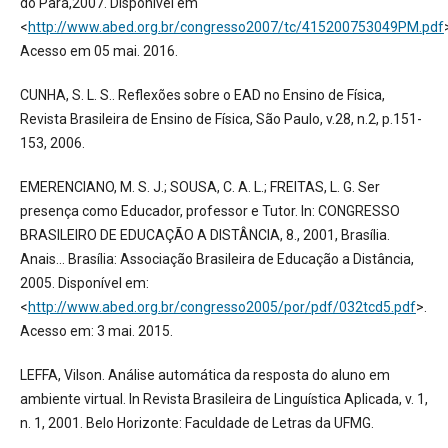
do Pará,2007. Disponível em
<
http://www.abed.org.br/congresso2007/tc/415200753049PM.pdf
Acesso em 05 mai. 2016.
CUNHA, S. L. S.. Reflexões sobre o EAD no Ensino de Física,
Revista Brasileira de Ensino de Física, São Paulo, v.28, n.2, p.151-
153, 2006.
EMERENCIANO, M. S. J.; SOUSA, C. A. L.; FREITAS, L. G. Ser
presença como Educador, professor e Tutor. In: CONGRESSO
BRASILEIRO DE EDUCAÇÃO A DISTÂNCIA, 8., 2001, Brasília.
Anais... Brasília: Associação Brasileira de Educação a Distância,
2005. Disponível em:
<
http://www.abed.org.br/congresso2005/por/pdf/032tcd5.pdf
>.
Acesso em: 3 mai. 2015.
LEFFA, Vilson. Análise automática da resposta do aluno em
ambiente virtual. In Revista Brasileira de Linguística Aplicada, v. 1,
n. 1, 2001. Belo Horizonte: Faculdade de Letras da UFMG.