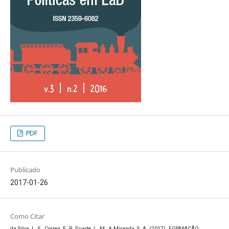
PDF
Publicado
2017-01-26
Como Citar
da Silva, L. S., Correa, E. P., Duarte, L. M., & Miranda, S. A. (2017). FORMAÇÃO