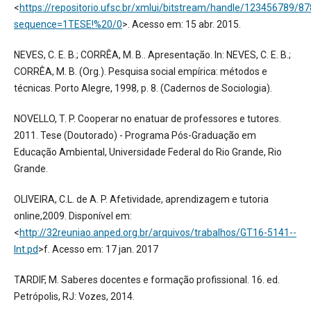
<
https://repositorio.ufsc.br/xmlui/bitstream/handle/123456789/8
sequence=1TESE!%20/0
>. Acesso em: 15 abr. 2015.
NEVES, C. E. B.; CORRÊA, M. B.. Apresentação. In: NEVES, C. E. B.;
CORRÊA, M. B. (Org.). Pesquisa social empírica: métodos e
técnicas. Porto Alegre, 1998, p. 8. (Cadernos de Sociologia).
NOVELLO, T. P. Cooperar no enatuar de professores e tutores.
2011. Tese (Doutorado) - Programa Pós-Graduação em
Educação Ambiental, Universidade Federal do Rio Grande, Rio
Grande.
OLIVEIRA, C.L. de A. P. Afetividade, aprendizagem e tutoria
online,2009. Disponível em:
<
http://32reuniao.anped.org.br/arquivos/trabalhos/GT16-5141--
Int.pd
>f. Acesso em: 17 jan. 2017
TARDIF, M. Saberes docentes e formação profissional. 16. ed.
Petrópolis, RJ: Vozes, 2014.