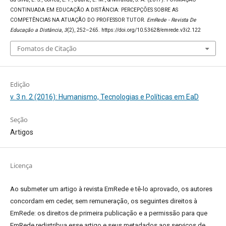
CONTINUADA EM EDUCAÇÃO A DISTÂNCIA: PERCEPÇÕES SOBRE AS
COMPETÊNCIAS NA ATUAÇÃO DO PROFESSOR TUTOR.
EmRede - Revista De
Educação a Distância
,
3
(2), 252–265. https://doi.org/10.53628/emrede.v3i2.122
Fomatos de Citação
Edição
v. 3 n. 2 (2016): Humanismo, Tecnologias e Políticas em EaD
Seção
Artigos
Licença
Ao submeter um artigo à revista EmRede e tê-lo aprovado, os autores
concordam em ceder, sem remuneração, os seguintes direitos à
EmRede: os direitos de primeira publicação e a permissão para que
EmRede redistribua esse artigo e seus metadados aos serviços de