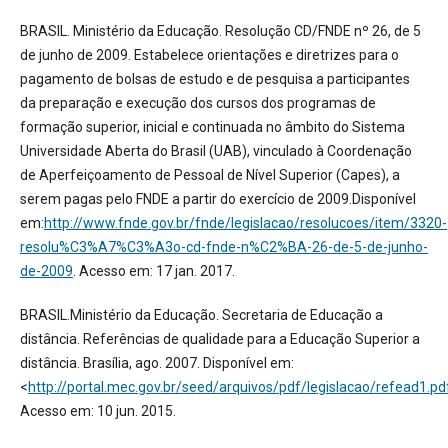
BRASIL. Ministério da Educação. Resolução CD/FNDE nº 26, de 5
de junho de 2009. Estabelece orientações e diretrizes para o
pagamento de bolsas de estudo e de pesquisa a participantes
da preparação e execução dos cursos dos programas de
formação superior, inicial e continuada no âmbito do Sistema
Universidade Aberta do Brasil (UAB), vinculado à Coordenação
de Aperfeiçoamento de Pessoal de Nível Superior (Capes), a
serem pagas pelo FNDE a partir do exercício de 2009.Disponível
em:
http://www.fnde.gov.br/fnde/legislacao/resolucoes/item/3320-
resolu%C3%A7%C3%A3o-cd-fnde-n%C2%BA-26-de-5-de-junho-
de-2009
. Acesso em: 17 jan. 2017.
BRASIL.Ministério da Educação. Secretaria de Educação a
distância. Referências de qualidade para a Educação Superior a
distância. Brasília, ago. 2007. Disponível em:
<
http://portal.mec.gov.br/seed/arquivos/pdf/legislacao/refead1.pd
Acesso em: 10 jun. 2015.