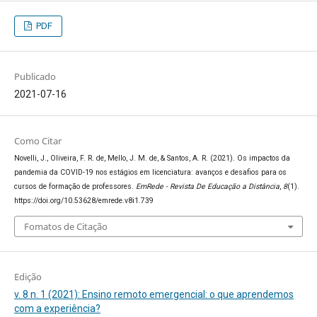
PDF
Publicado
2021-07-16
Como Citar
Novelli, J., Oliveira, F. R. de, Mello, J. M. de, & Santos, A. R. (2021). Os impactos da
pandemia da COVID-19 nos estágios em licenciatura: avanços e desafios para os
cursos de formação de professores.
EmRede - Revista De Educação a Distância
,
8
(1).
https://doi.org/10.53628/emrede.v8i1.739
Fomatos de Citação
Edição
v. 8 n. 1 (2021): Ensino remoto emergencial: o que aprendemos
com a experiência?