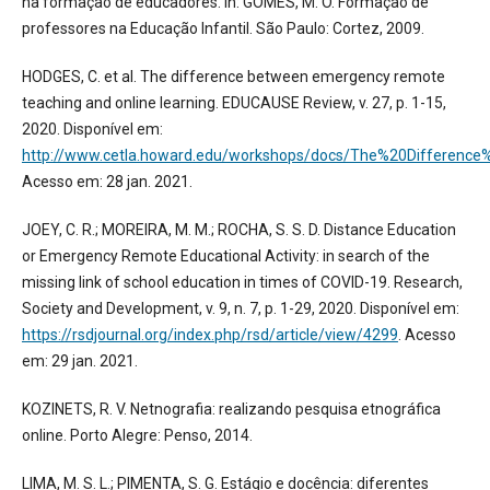
na formação de educadores. In: GOMES, M. O. Formação de
professores na Educação Infantil. São Paulo: Cortez, 2009.
HODGES, C. et al. The difference between emergency remote
teaching and online learning. EDUCAUSE Review, v. 27, p. 1-15,
2020. Disponível em:
http://www.cetla.howard.edu/workshops/docs/The%20Differ
Acesso em: 28 jan. 2021.
JOEY, C. R.; MOREIRA, M. M.; ROCHA, S. S. D. Distance Education
or Emergency Remote Educational Activity: in search of the
missing link of school education in times of COVID-19. Research,
Society and Development, v. 9, n. 7, p. 1-29, 2020. Disponível em:
https://rsdjournal.org/index.php/rsd/article/view/4299
. Acesso
em: 29 jan. 2021.
KOZINETS, R. V. Netnografia: realizando pesquisa etnográfica
online. Porto Alegre: Penso, 2014.
LIMA, M. S. L.; PIMENTA, S. G. Estágio e docência: diferentes