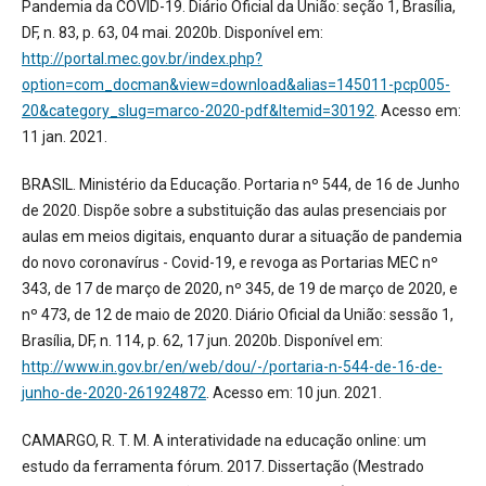
Pandemia da COVID-19. Diário Oficial da União: seção 1, Brasília,
DF, n. 83, p. 63, 04 mai. 2020b. Disponível em:
http://portal.mec.gov.br/index.php?
option=com_docman&view=download&alias=145011-pcp005-
20&category_slug=marco-2020-pdf&Itemid=30192
. Acesso em:
11 jan. 2021.
BRASIL. Ministério da Educação. Portaria nº 544, de 16 de Junho
de 2020. Dispõe sobre a substituição das aulas presenciais por
aulas em meios digitais, enquanto durar a situação de pandemia
do novo coronavírus - Covid-19, e revoga as Portarias MEC nº
343, de 17 de março de 2020, nº 345, de 19 de março de 2020, e
nº 473, de 12 de maio de 2020. Diário Oficial da União: sessão 1,
Brasília, DF, n. 114, p. 62, 17 jun. 2020b. Disponível em:
http://www.in.gov.br/en/web/dou/-/portaria-n-544-de-16-de-
junho-de-2020-261924872
. Acesso em: 10 jun. 2021.
CAMARGO, R. T. M. A interatividade na educação online: um
estudo da ferramenta fórum. 2017. Dissertação (Mestrado