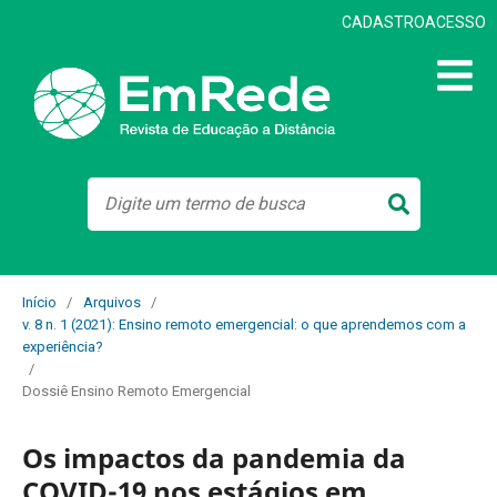
CADASTRO
ACESSO
Início
/
Arquivos
/
v. 8 n. 1 (2021): Ensino remoto emergencial: o que aprendemos com a
experiência?
/
Dossiê Ensino Remoto Emergencial
Os impactos da pandemia da
COVID-19 nos estágios em