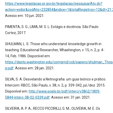
https://www.legislacao.pr.gov.br/legislacao/pesquisarAto.do?
action=exibir&codAto=232854&indice=1&totalRegistros=12&dt=21.2
Acesso em: 10 jun. 2021.
PIMENTA, S. G.; LIMA, M. S. L. Estágio e docência. São Paulo:
Cortez, 2017.
SHULMAN, L. S. Those who understand: knowledge growth in
teaching. Educational Researcher, Whashington, v. 15, n. 2, p. 4-
14, Feb. 1986. Disponível em:
https://depts.washington.edu/comgrnd/ccli/papers/shulman_T
jy.pdf
. Acesso em: 28 jan. 2021.
SILVA, S. A. Desvelando a Netnografia: um guia teórico e prático.
Intercom: RBCC, São Paulo, v. 38, n. 2, p. 339-342, jul./dez. 2015.
Disponível em:
http://www.scielo.br/pdf/interc/v38n2/1809-
5844-interc-38-02-0339.pdf
. Acesso em: 31 jan. 2021.
SILVEIRA, A. P. A.; RECCO PICCIRILLI, G. M.; OLIVEIRA, M. E. Os