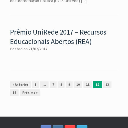
de Coordenação Política (CCP-Unirede) […]
Prêmio UniRede 2017 – Recursos
Educacionais Abertos (REA)
Posted on
21/07/2017
Post navigation
« Anterior
1
…
7
8
9
10
11
12
13
14
Próximo »