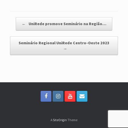
Post navigation
←
UniRede promove Seminário na Região…
Seminário Regional UniRede Centro-Oeste 2023
→
A
SiteOrigin
Theme