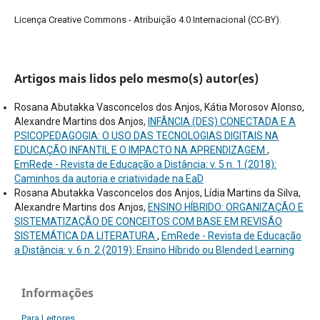
Licença Creative Commons - Atribuição 4.0 Internacional (CC-BY).
Artigos mais lidos pelo mesmo(s) autor(es)
Rosana Abutakka Vasconcelos dos Anjos, Kátia Morosov Alonso,
Alexandre Martins dos Anjos,
INFÂNCIA (DES) CONECTADA E A
PSICOPEDAGOGIA: O USO DAS TECNOLOGIAS DIGITAIS NA
EDUCAÇÃO INFANTIL E O IMPACTO NA APRENDIZAGEM
,
EmRede - Revista de Educação a Distância: v. 5 n. 1 (2018):
Caminhos da autoria e criatividade na EaD
Rosana Abutakka Vasconcelos dos Anjos, Lídia Martins da Silva,
Alexandre Martins dos Anjos,
ENSINO HÍBRIDO: ORGANIZAÇÃO E
SISTEMATIZAÇÃO DE CONCEITOS COM BASE EM REVISÃO
SISTEMÁTICA DA LITERATURA
,
EmRede - Revista de Educação
a Distância: v. 6 n. 2 (2019): Ensino Híbrido ou Blended Learning
Informações
Para Leitores