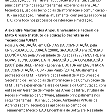
de Educação, com ênfase em Educação a Distância, atuando
principalmente nos seguintes temas: experiências em EAD/
tecnologias, uso das tecnologias da informação e comunicação -
TIC - na educação. Trabalha, atualmente, com pesquisa sobre as
TDIC, com foco nos processos de interação e mediação.
Alexandre Martins dos Anjos,
Universidade Federal de
Mato Grosso Instituto de Educação Secretaria de
Tecnologias/UFMT
Possui GRADUAÇÃO em CIÊNCIAS DA COMPUTAÇÃO pela
UNIVERSIDADE DE CUIABÁ (2000), GRADUAÇÃO em CIÊNCIAS
ECONÔMICAS pela Universidade de Cuiabá (1998), MESTRE em
NOVAS TECNOLOGIAS DA INFORMAÇÃO E DA COMUNICAÇÃO
(2001) pela UNED - Madri - Espanha, DOUTOR em ENGENHARIA
DA COMPUTAÇÃO - USP - São Paulo (2014). Atualmente é
professor da UFMT - Universidade Federal de Mato Grosso e
Secretário de Tecnologias da Informação e da Comunicação da
UFMT. Tem experiência na área de Ciência da Computação, com
ênfase em Gerência de Projeto nas Areas de Infra Estrutura de
Redes e Produção de Software, atuando principalmente nos
seguintes temas: TICs na Educação, Ambientes Virtuais de
Aprendizagem, Tecnologias aplicadas ao campo de
Treinamento Médico, EAD, Engenharia de Software, Realidade