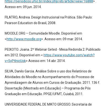
https://periodicos.ufsc.br/index.php/eb/article/view/16888
> .
Acesso em: 09 jun. 2014.
FILATRO, Andrea. Design Instrucional na Prática. São Paulo:
Pearson Education do Brasil, 2008.
MOODLE.ORG – Comunidade Moodle. Disponível em
<
http://www.moodle.org
>. Acesso em: 09 mar. 2014.
PEIXOTO. Joana. 2º Webinar Geted - Mesa Redonda 2. Publicado
em 2012. Disponível em <
https://www.youtube.com/watch?
v=5yPtlnicUok
> Acesso em: 14 abr. 2014.
SILVA, Danilo Garcia. Análise Sobre o uso dos Relatórios de
Atividades do Moodle no Acompanhamento do Processo de
Aprendizagem de Alunos em Cursos de Graduação. 2011. 136 f.
Dissertação (Mestrado em Educação) – Programa de Pós
Graduação em Educação. PPGE/UFMT, Cuiabá, 2011.
UNIVERSIDADE FEDERAL DE MATO GROSSO. Secretaria de