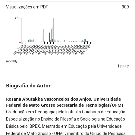
Visualizações em PDF
909
98
Jan 2016
Jul 2016
Jan 2017
Jul 2017
Jan 2018
Jul 2018
Jan 2019
Jul 2019
Jan 2020
Jul 2020
Jan 2021
Jul 2021
Jan 2022
Jul 2022
Jan 2023
Jul 2023
Jan 2024
Jul 2024
Jan 2025
Jul 2025
Jan 2026
Jul 2026
Jan 2027
monthly
|
yearly
Biografia do Autor
Rosana Abutakka Vasconcelos dos Anjos,
Universidade
Federal de Mato Grosso Secretaria de Tecnologias/UFMT
Graduação em Pedagogia pelo Instituto Cuiabano de Educação.
Especialização no Ensino de Filosofia e Sociologia na Educação
Básica pelo IBPEX. Mestrado em Educação pela Universidade
Federal de Mato Grosso - UFMT, membro do Grupo de Pesquisa: