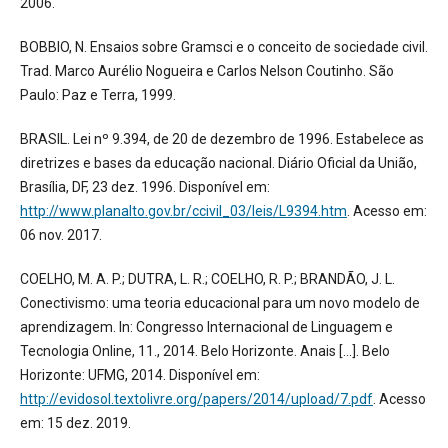
2006.
BOBBIO, N. Ensaios sobre Gramsci e o conceito de sociedade civil.
Trad. Marco Aurélio Nogueira e Carlos Nelson Coutinho. São
Paulo: Paz e Terra, 1999.
BRASIL. Lei nº 9.394, de 20 de dezembro de 1996. Estabelece as
diretrizes e bases da educação nacional. Diário Oficial da União,
Brasília, DF, 23 dez. 1996. Disponível em:
http://www.planalto.gov.br/ccivil_03/leis/L9394.htm
. Acesso em:
06 nov. 2017.
COELHO, M. A. P.; DUTRA, L. R.; COELHO, R. P.; BRANDÃO, J. L.
Conectivismo: uma teoria educacional para um novo modelo de
aprendizagem. In: Congresso Internacional de Linguagem e
Tecnologia Online, 11., 2014. Belo Horizonte. Anais [...]. Belo
Horizonte: UFMG, 2014. Disponível em:
http://evidosol.textolivre.org/papers/2014/upload/7.pdf
. Acesso
em: 15 dez. 2019.