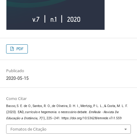
.PDF
Publicado
2020-05-15
Como Citar
Basso, S. E. de O., Santos, R. O., de Oliveira, D. H. I., Mertzig, P. L. L., & Costa, M. L. F.
(2020). EAD, currículo e hegemonia: o necessário debate.
EmRede - Revista De
Educação a Distância
,
7
(1), 225–241. https://doi.org/10.53628/emrede.v7i1.559
Fomatos de Citação