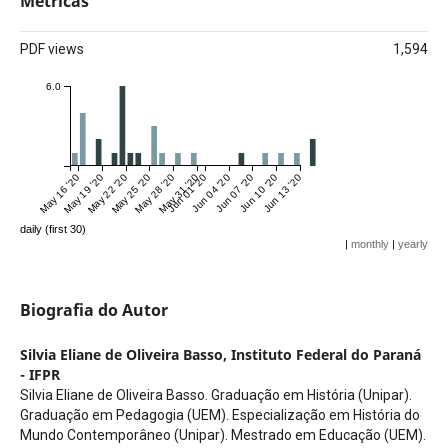
Métricas
PDF views
1,594
6.0
May 16 '20
May 19 '20
May 22 '20
May 25 '20
May 28 '20
May 31 '20
Jun 01 '20
Jun 04 '20
Jun 07 '20
Jun 10 '20
Jun 13 '20
daily (first 30)
|
monthly
|
yearly
Biografia do Autor
Silvia Eliane de Oliveira Basso,
Instituto Federal do Paraná
- IFPR
Silvia Eliane de Oliveira Basso. Graduação em História (Unipar).
Graduação em Pedagogia (UEM). Especialização em História do
Mundo Contemporâneo (Unipar). Mestrado em Educação (UEM).