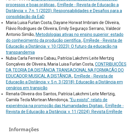
processos e boas práticas
,
EmRede - Revista de Educação a
Distância: v. 7 n. 1 (2020): Responsabilidades e Desafios para a
consolidação da EaD
Maria Luisa Furlan Costa, Dayane Horwat Imbriani de Oliveira,
Flávio Rodrigues de Oliveira, Emily Seguraço Serrano, Valdecir
Antonio Simão,
Metodologias ativas no ensino superior: estado
do conhecimento da produção científica
,
EmRede - Revista de
Educação a Distância: v. 10 (2023): O futuro da educação na
transpandemia
Nubia Carla Ferreira Cabau, Patrícia Lakchmi Leite Mertzig
Gonçalves de Oliveira, Maria Luisa Furlan Costa,
CONTRIBUIÇÕES
DA TEORIA DA DISTÂNCIA TRANSACIONAL NA FORMAÇÃO DO
EDUCADOR MUSICAL A DISTÂNCIA
,
EmRede - Revista de
Educação a Distância: v. 5 n. 3 (2018): Educação a Distância em
cenários em transição
Renata Oliveira dos Santos, Patrícia Lakchmi Leite Mertzig,
Camila Tecla Mortean Mendonça,
“Eu existo”: relato de
experiência na promoção das Humanidades Digitais
,
EmRede -
Revista de Educação a Distância: v. 11 (2024): Revista EmRede
Informações