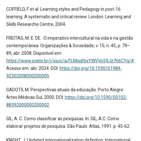
COFFIELD, F et al. Learning styles and Pedagogy in post-16
learning. A systematic and critical review. London: Learning and
Skills Researche Centre, 2004.
FREITAS, M. E. DE . O imperativo intercultural na vida e na gestão
contemporânea. Organizações & Sociedade, v. 15, n. 45, p. 79–
89, abr. 2008. Disponível em:
https://www.scielo.br/j/osoc/a/FLMqqfbxYWVVp59Jz7h6CYq/#
.
Acesso em: abr. 2024. DOI:
https://doi.org/10.1590/S1984-
92302008000200005
GADOTII, M. Perspectivas atuais da educação. Porto Alegre:
Artes Médicas Sul, 2000. DOI:
https://doi.org/10.1590/S0102-
88392000000200002
GIL, A. C. Como classificar as pesquisas. In: GIL, A.C. Como
elaborar projetos de pesquisa. São Paulo: Atlas, 1991. p. 45-62.
KNIGHT, J. Updated internationalization definition. International