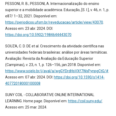
PESSONI, R. B.; PESSONI, A. Internacionalização do ensino
superior e a mobilidade acadêmica. Educação, [S. l.], v. 46, n. 1, p.
e87/ 1–32, 2021. Disponível em:
https://periodicos.ufsm.br/reveducacao/article/view/43070
.
Acesso em: 23 abr. 2024. DOI:
https://doi.org/10.5902/1984644443070
SOUZA, C. D. DE et al. Crescimento da atividade científica nas
universidades federais brasileiras: análise por áreas temáticas.
Avaliação: Revista da Avaliação da Educação Superior
(Campinas), v. 23, n. 1, p. 126–156, jan.2018. Disponível em:
https://www.scielo.br/j/aval/a/wgGYDrdHsVXf7WxPynpgCtG/#
.
Acesso em: 07 abr. 2024. DOI:
https://doi.org/10.1590/s1414-
40772018000100008
SUNY COIL - COLLABORATIVE ONLINE INTERNATIONAL
LEARNING. Home page. Disponível em:
https://coil.suny.edu/
.
Acesso em: 25 mar. 2024.