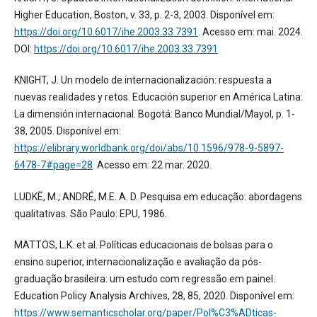
Higher Education, Boston, v. 33, p. 2-3, 2003. Disponível em:
https://doi.org/10.6017/ihe.2003.33.7391
. Acesso em: mai. 2024.
DOI:
https://doi.org/10.6017/ihe.2003.33.7391
KNIGHT, J. Un modelo de internacionalización: respuesta a
nuevas realidades y retos. Educación superior en América Latina:
La dimensión internacional. Bogotá: Banco Mundial/Mayol, p. 1-
38, 2005. Disponível em:
https://elibrary.worldbank.org/doi/abs/10.1596/978-9-5897-
6478-7#page=28
. Acesso em: 22 mar. 2020.
LUDKË, M.; ANDRÉ, M.E. A. D. Pesquisa em educação: abordagens
qualitativas. São Paulo: EPU, 1986.
MATTOS, L.K. et al. Políticas educacionais de bolsas para o
ensino superior, internacionalização e avaliação da pós-
graduação brasileira: um estudo com regressão em painel.
Education Policy Analysis Archives, 28, 85, 2020. Disponível em:
https://www.semanticscholar.org/paper/Pol%C3%ADticas-