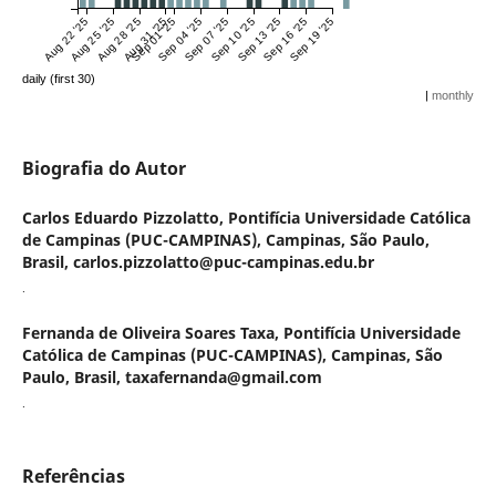
Aug 22 '25
Aug 25 '25
Aug 28 '25
Aug 31 '25
Sep 01 '25
Sep 04 '25
Sep 07 '25
Sep 10 '25
Sep 13 '25
Sep 16 '25
Sep 19 '25
daily (first 30)
|
monthly
Biografia do Autor
Carlos Eduardo Pizzolatto,
Pontifícia Universidade Católica
de Campinas (PUC-CAMPINAS), Campinas, São Paulo,
Brasil, carlos.pizzolatto@puc-campinas.edu.br
.
Fernanda de Oliveira Soares Taxa,
Pontifícia Universidade
Católica de Campinas (PUC-CAMPINAS), Campinas, São
Paulo, Brasil, taxafernanda@gmail.com
.
Referências