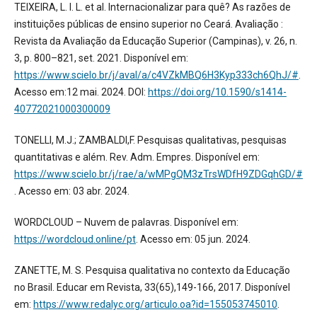
TEIXEIRA, L. I. L. et al. Internacionalizar para quê? As razões de
instituições públicas de ensino superior no Ceará. Avaliação :
Revista da Avaliação da Educação Superior (Campinas), v. 26, n.
3, p. 800–821, set. 2021. Disponível em:
https://www.scielo.br/j/aval/a/c4VZkMBQ6H3Kyp333ch6QhJ/#
.
Acesso em:12 mai. 2024. DOI:
https://doi.org/10.1590/s1414-
40772021000300009
TONELLI, M.J.; ZAMBALDI,F. Pesquisas qualitativas, pesquisas
quantitativas e além. Rev. Adm. Empres. Disponível em:
https://www.scielo.br/j/rae/a/wMPgQM3zTrsWDfH9ZDGqhGD/#
. Acesso em: 03 abr. 2024.
WORDCLOUD – Nuvem de palavras. Disponível em:
https://wordcloud.online/pt
. Acesso em: 05 jun. 2024.
ZANETTE, M. S. Pesquisa qualitativa no contexto da Educação
no Brasil. Educar em Revista, 33(65),149-166, 2017. Disponível
em:
https://www.redalyc.org/articulo.oa?id=155053745010
.