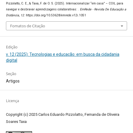
Pizzolatto, C. E., & Taxa, F. de O. S. (2025). Internacionalizar “em casa” – COIL para
navegar e desbravar aprendizagens colaborativas: .
EmRede - Revista De Educação a
Distância
,
12
. https://doi.org/10.53628/emrede.v12i.1051
Fomatos de Citação
Edição
v. 12 (2025): Tecnologias e educação: em busca da cidadania
digital
Seção
Artigos
Licença
Copyright (c) 2025 Carlos Eduardo Pizzolatto, Fernanda de Oliveira
Soares Taxa