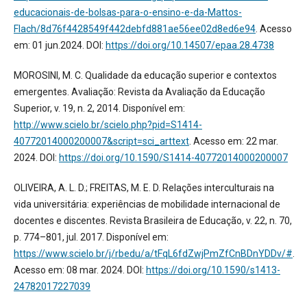
educacionais-de-bolsas-para-o-ensino-e-da-Mattos-
Flach/8d76f4428549f442debfd881ae56ee02d8ed6e94
. Acesso
em: 01 jun.2024. DOI:
https://doi.org/10.14507/epaa.28.4738
MOROSINI, M. C. Qualidade da educação superior e contextos
emergentes. Avaliação: Revista da Avaliação da Educação
Superior, v. 19, n. 2, 2014. Disponível em:
http://www.scielo.br/scielo.php?pid=S1414-
40772014000200007&script=sci_arttext
. Acesso em: 22 mar.
2024. DOI:
https://doi.org/10.1590/S1414-40772014000200007
OLIVEIRA, A. L. D.; FREITAS, M. E. D. Relações interculturais na
vida universitária: experiências de mobilidade internacional de
docentes e discentes. Revista Brasileira de Educação, v. 22, n. 70,
p. 774–801, jul. 2017. Disponível em:
https://www.scielo.br/j/rbedu/a/tFqL6fdZwjPmZfCnBDnYDDv/#
.
Acesso em: 08 mar. 2024. DOI:
https://doi.org/10.1590/s1413-
24782017227039