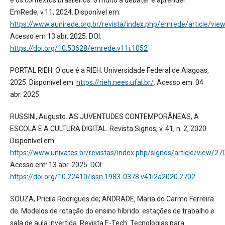
EmRede, v.11, 2024. Disponível em:
https://www.aunirede.org.br/revista/index.php/emrede/article/vi
Acesso em 13 abr. 2025. DOI:
https://doi.org/10.53628/emrede.v11i.1052
PORTAL RIEH. O que é a RIEH. Universidade Federal de Alagoas,
2025. Disponível em:
https://rieh.nees.ufal.br/
. Acesso em: 04
abr. 2025.
RUSSINI, Augusto. AS JUVENTUDES CONTEMPORÂNEAS, A
ESCOLA E A CULTURA DIGITAL. Revista Signos, v. 41, n. 2, 2020.
Disponível em:
https://www.univates.br/revistas/index.php/signos/article/view/27
Acesso em: 13 abr. 2025. DOI:
https://doi.org/10.22410/issn.1983-0378.v41i2a2020.2702
SOUZA, Pricila Rodrigues de; ANDRADE, Maria do Carmo Ferreira
de. Modelos de rotação do ensino híbrido: estações de trabalho e
sala de aula invertida. Revista E-Tech: Tecnologias para