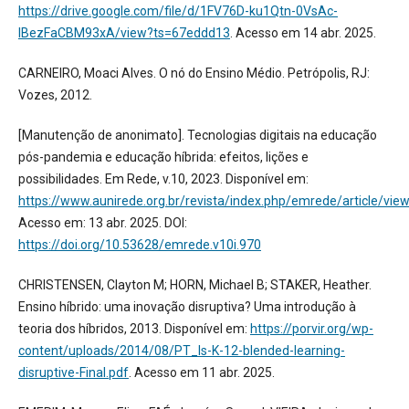
https://drive.google.com/file/d/1FV76D-ku1Qtn-0VsAc-
lBezFaCBM93xA/view?ts=67eddd13
. Acesso em 14 abr. 2025.
CARNEIRO, Moaci Alves. O nó do Ensino Médio. Petrópolis, RJ:
Vozes, 2012.
[Manutenção de anonimato]. Tecnologias digitais na educação
pós-pandemia e educação híbrida: efeitos, lições e
possibilidades. Em Rede, v.10, 2023. Disponível em:
https://www.aunirede.org.br/revista/index.php/emrede/article/vie
Acesso em: 13 abr. 2025. DOI:
https://doi.org/10.53628/emrede.v10i.970
CHRISTENSEN, Clayton M; HORN, Michael B; STAKER, Heather.
Ensino híbrido: uma inovação disruptiva? Uma introdução à
teoria dos híbridos, 2013. Disponível em:
https://porvir.org/wp-
content/uploads/2014/08/PT_Is-K-12-blended-learning-
disruptive-Final.pdf
. Acesso em 11 abr. 2025.