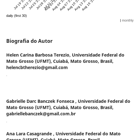
Jul 19 '25
Jul 22 '25
Jul 25 '25
Jul 28 '25
Jul 31 '25
Aug 01 '25
Aug 04 '25
Aug 07 '25
Aug 10 '25
Aug 13 '25
Aug 16 '25
daily (first 30)
|
monthly
Biografia do Autor
Helen Carina Barbosa Terezio,
Universidade Federal do
Mato Grosso (UFMT), Cuiabá, Mato Grosso, Brasil,
helencbtherezio@gmail.com
.
Gabrielle Darc Banczek Fonseca ,
Universidade Federal do
Mato Grosso (UFMT), Cuiabá, Mato Grosso, Brasil,
gabriellebanczek@gmail.com.br
.
Ana Lara Casagrande ,
Universidade Federal do Mato
Grosso (UFMT), Cuiabá, Mato Grosso, Brasil,