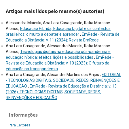
Artigos mais lidos pelo mesmo(s) autor(es)
Alessandra Maieski, Ana Lara Casagrande, Katia Morosov
Alonso,
Educação Híbrida, Educação Digital e os contextos
brasileiros: o muito a debater e aprender
,
EmRede - Revista de
Educação a Distância: v. 11 (2024): Revista EmRede
Ana Lara Casagrande, Alessandra Maieski, Katia Morosov
Alonso,
Tecnologias digitais na educação pós-pandemia e
educação híbrida: efeitos, lições e possibilidades
,
EmRede -
Revista de Educação a Distância: v. 10 (2023): O futuro da
educação na transpandemia
Ana Lara Casagrande, Alexandre Martins dos Anjos ,
EDITORIAL
- TECNOLOGIAS DIGITAIS, SOCIEDADE, REDES, REINVENÇÕES E
EDUCAÇÃO
,
EmRede - Revista de Educação a Distância: v. 13
(2026): TECNOLOGIAS DIGITAIS, SOCIEDADE, REDES,
REINVENÇÕES E EDUCAÇÃO
Informações
Para Leitores