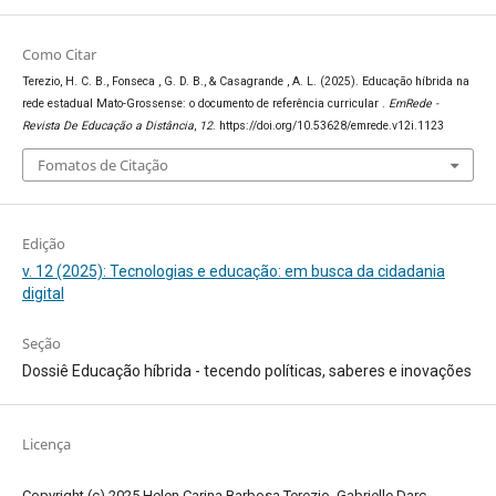
Como Citar
Terezio, H. C. B., Fonseca , G. D. B., & Casagrande , A. L. (2025). Educação híbrida na
rede estadual Mato-Grossense: o documento de referência curricular .
EmRede -
Revista De Educação a Distância
,
12
. https://doi.org/10.53628/emrede.v12i.1123
Fomatos de Citação
Edição
v. 12 (2025): Tecnologias e educação: em busca da cidadania
digital
Seção
Dossiê Educação híbrida - tecendo políticas, saberes e inovações
Licença
Copyright (c) 2025 Helen Carina Barbosa Terezio, Gabrielle Darc