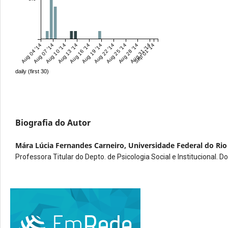
Aug 04 '14
Aug 07 '14
Aug 10 '14
Aug 13 '14
Aug 16 '14
Aug 19 '14
Aug 22 '14
Aug 25 '14
Aug 28 '14
Aug 31 '14
Sep 01 '14
daily (first 30)
Biografia do Autor
Mára Lúcia Fernandes Carneiro,
Universidade Federal do Rio
Professora Titular do Depto. de Psicologia Social e Institucional