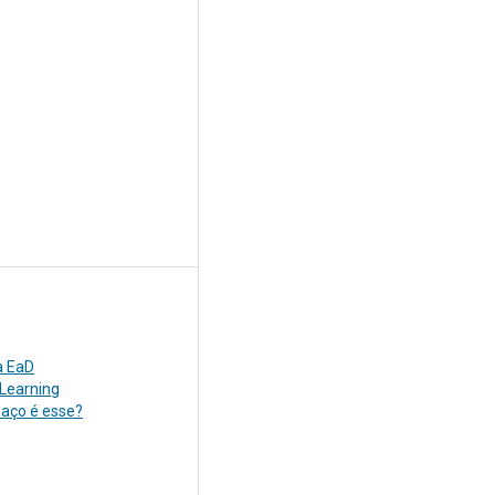
a EaD
 Learning
paço é esse?