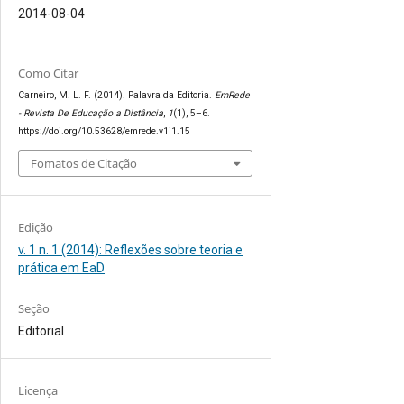
2014-08-04
Como Citar
Carneiro, M. L. F. (2014). Palavra da Editoria.
EmRede
- Revista De Educação a Distância
,
1
(1), 5–6.
https://doi.org/10.53628/emrede.v1i1.15
Fomatos de Citação
Edição
v. 1 n. 1 (2014): Reflexões sobre teoria e
prática em EaD
Seção
Editorial
Licença