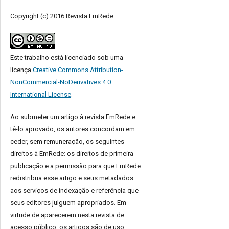
Copyright (c) 2016 Revista EmRede
Este trabalho está licenciado sob uma
licença
Creative Commons Attribution-
NonCommercial-NoDerivatives 4.0
International License
.
Ao submeter um artigo à revista EmRede e
tê-lo aprovado, os autores concordam em
ceder, sem remuneração, os seguintes
direitos à EmRede: os direitos de primeira
publicação e a permissão para que EmRede
redistribua esse artigo e seus metadados
aos serviços de indexação e referência que
seus editores julguem apropriados.
Em
virtude de aparecerem nesta revista de
acesso público, os artigos são de uso