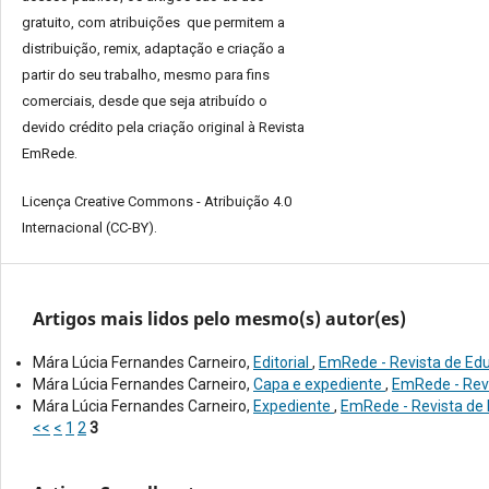
gratuito, com atribuições que permitem a
distribuição, remix, adaptação e criação a
partir do seu trabalho, mesmo para fins
comerciais, desde que seja atribuído o
devido crédito pela criação original à Revista
EmRede.
Licença Creative Commons - Atribuição 4.0
Internacional (CC-BY).
Artigos mais lidos pelo mesmo(s) autor(es)
Mára Lúcia Fernandes Carneiro,
Editorial
,
EmRede - Revista de Educ
Mára Lúcia Fernandes Carneiro,
Capa e expediente
,
EmRede - Revis
Mára Lúcia Fernandes Carneiro,
Expediente
,
EmRede - Revista de E
<<
<
1
2
3