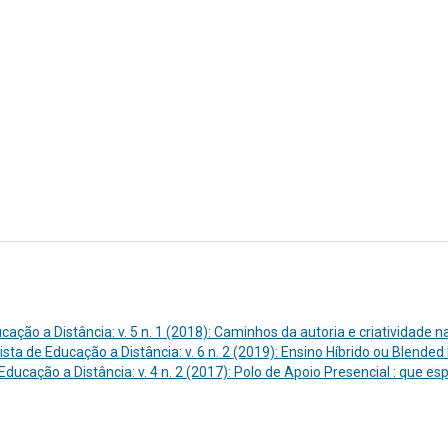
ação a Distância: v. 5 n. 1 (2018): Caminhos da autoria e criatividade n
ta de Educação a Distância: v. 6 n. 2 (2019): Ensino Híbrido ou Blended
ducação a Distância: v. 4 n. 2 (2017): Polo de Apoio Presencial : que es