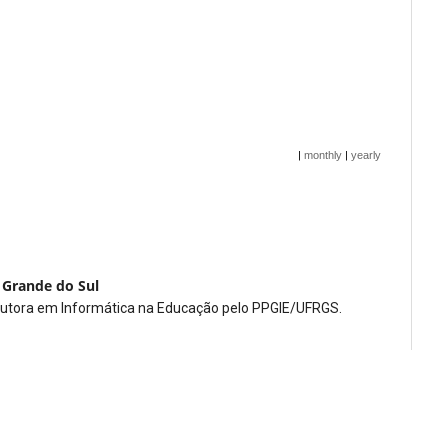
|
monthly
|
yearly
 Grande do Sul
. Doutora em Informática na Educação pelo PPGIE/UFRGS.