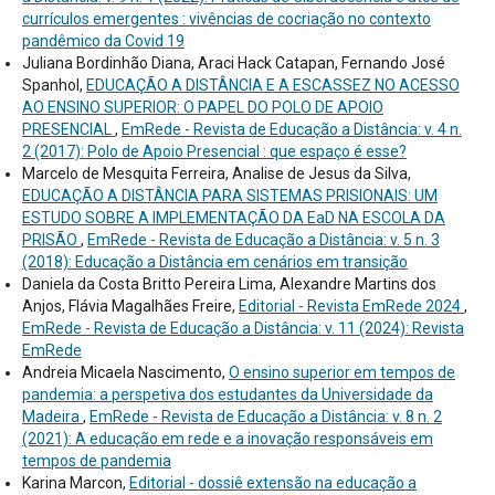
currículos emergentes : vivências de cocriação no contexto
pandêmico da Covid 19
Juliana Bordinhão Diana, Araci Hack Catapan, Fernando José
Spanhol,
EDUCAÇÃO A DISTÂNCIA E A ESCASSEZ NO ACESSO
AO ENSINO SUPERIOR: O PAPEL DO POLO DE APOIO
PRESENCIAL
,
EmRede - Revista de Educação a Distância: v. 4 n.
2 (2017): Polo de Apoio Presencial : que espaço é esse?
Marcelo de Mesquita Ferreira, Analise de Jesus da Silva,
EDUCAÇÃO A DISTÂNCIA PARA SISTEMAS PRISIONAIS: UM
ESTUDO SOBRE A IMPLEMENTAÇÃO DA EaD NA ESCOLA DA
PRISÃO
,
EmRede - Revista de Educação a Distância: v. 5 n. 3
(2018): Educação a Distância em cenários em transição
Daniela da Costa Britto Pereira Lima, Alexandre Martins dos
Anjos, Flávia Magalhães Freire,
Editorial - Revista EmRede 2024
,
EmRede - Revista de Educação a Distância: v. 11 (2024): Revista
EmRede
Andreia Micaela Nascimento,
O ensino superior em tempos de
pandemia: a perspetiva dos estudantes da Universidade da
Madeira
,
EmRede - Revista de Educação a Distância: v. 8 n. 2
(2021): A educação em rede e a inovação responsáveis em
tempos de pandemia
Karina Marcon,
Editorial - dossiê extensão na educação a