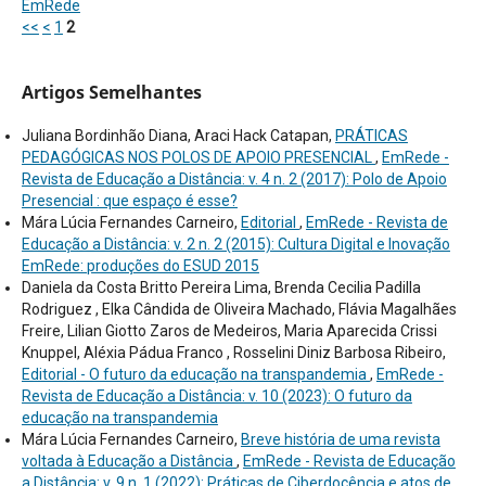
EmRede
<<
<
1
2
Artigos Semelhantes
Juliana Bordinhão Diana, Araci Hack Catapan,
PRÁTICAS
PEDAGÓGICAS NOS POLOS DE APOIO PRESENCIAL
,
EmRede -
Revista de Educação a Distância: v. 4 n. 2 (2017): Polo de Apoio
Presencial : que espaço é esse?
Mára Lúcia Fernandes Carneiro,
Editorial
,
EmRede - Revista de
Educação a Distância: v. 2 n. 2 (2015): Cultura Digital e Inovação
EmRede: produções do ESUD 2015
Daniela da Costa Britto Pereira Lima, Brenda Cecilia Padilla
Rodriguez , Elka Cândida de Oliveira Machado, Flávia Magalhães
Freire, Lilian Giotto Zaros de Medeiros, Maria Aparecida Crissi
Knuppel, Aléxia Pádua Franco , Rosselini Diniz Barbosa Ribeiro,
Editorial - O futuro da educação na transpandemia
,
EmRede -
Revista de Educação a Distância: v. 10 (2023): O futuro da
educação na transpandemia
Mára Lúcia Fernandes Carneiro,
Breve história de uma revista
voltada à Educação a Distância
,
EmRede - Revista de Educação
a Distância: v. 9 n. 1 (2022): Práticas de Ciberdocência e atos de