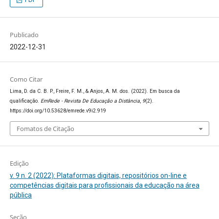
Publicado
2022-12-31
Como Citar
Lima, D. da C. B. P., Freire, F. M., & Anjos, A. M. dos. (2022). Em busca da
qualificação.
EmRede - Revista De Educação a Distância
,
9
(2).
https://doi.org/10.53628/emrede.v9i2.919
Fomatos de Citação
Edição
v. 9 n. 2 (2022): Plataformas digitais, repositórios on-line e
competências digitais para profissionais da educação na área
pública
Seção