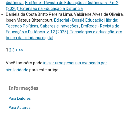
distância
,
EmRede - Revista de Educação a Distância: v. 7 n. 2
(2020): Extensão na Educação a Distância
Daniela da Costa Britto Pereira Lima, Valdirene Alves de Oliveira,
Ibsen Mateus Bittencourt,
Editorial - Dossiê Educação Híbrida:
Tecendo Políticas, Saberes e Inovações
,
EmRede - Revista de
Educação a Distância: v. 12 (2025): Tecnologias e educação: em
busca da cidadania digital
1
2
3
>
>>
Você também pode
iniciar uma pesquisa avançada por
similaridade
para este artigo.
Informações
Para Leitores
Para Autores