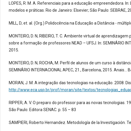
LOPES, R. M. A. Referenciais para a educação empreendedora. In: 
modelos e práticas. Rio de Janeiro: Elsevier; São Paulo: SEBRAE, 2
MILL, D; et. al. (Org.) Polidocência na Educação a Distância - múlti
MONTEIRO, D. N; RIBEIRO, T. C. Ambiente virtual de aprendizage
sobre a formação de professores NEAD – UFSJ. In: SEMINÁRIO INTE
2015.
MONTEIRO, D. N; ROCHA, M. Perfil de alunos de um curso à distân
SEMINÁRIO INTERNACIONAL APEC, 21., Barcelona, 2015. Anais... B
MORAN, J. M. A integração das tecnologias na educação. 2008. Di
http://www.eca.usp.br/prof/moran/site/textos/tecnologias_edua
RIPPER, A. V. O preparo do professor para as novas tecnologias. 199
São Paulo: Editora SENAC. p. 55 – 83
SAMPIERI, Roberto Hernandez. Metodología de la Investigación. Ter