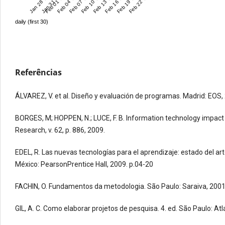
Jan 28 '17
Jan 31 '17
Feb 01 '17
Feb 04 '17
Feb 07 '17
Feb 10 '17
Feb 13 '17
Feb 16 '17
Feb 19 '17
Feb 22 '17
daily (first 30)
Referências
ÁLVAREZ, V. et al. Diseño y evaluación de programas. Madrid: EOS,
BORGES, M; HOPPEN, N.; LUCE, F. B. Information technology impact 
Research, v. 62, p. 886, 2009.
EDEL, R. Las nuevas tecnologías para el aprendizaje: estado del art
México: PearsonPrentice Hall, 2009. p.04-20
FACHIN, O. Fundamentos da metodologia. São Paulo: Saraiva, 2001
GIL, A. C. Como elaborar projetos de pesquisa. 4. ed. São Paulo: Atl