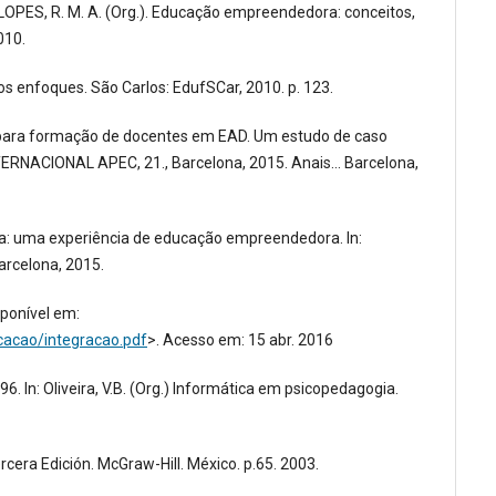
LOPES, R. M. A. (Org.). Educação empreendedora: conceitos,
010.
plos enfoques. São Carlos: EdufSCar, 2010. p. 123.
m para formação de docentes em EAD. Um estudo de caso
RNACIONAL APEC, 21., Barcelona, 2015. Anais... Barcelona,
cia: uma experiência de educação empreendedora. In:
arcelona, 2015.
sponível em:
cacao/integracao.pdf
>. Acesso em: 15 abr. 2016
6. In: Oliveira, V.B. (Org.) Informática em psicopedagogia.
cera Edición. McGraw-Hill. México. p.65. 2003.