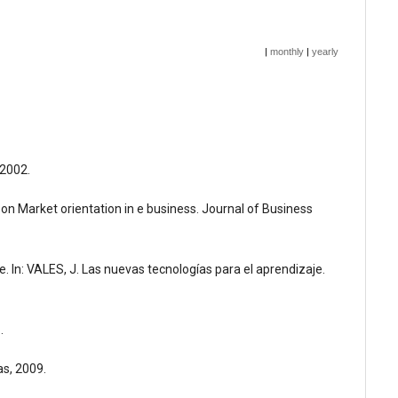
|
monthly
|
yearly
 2002.
on Market orientation in e business. Journal of Business
e. In: VALES, J. Las nuevas tecnologías para el aprendizaje.
.
as, 2009.