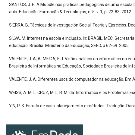
SANTOS, J. R. A Moodle nas práticas pedagógicas de uma escola bá
aula. Educação, Formação & Tecnologias, n. 5, v. 1, p. 72-83, 2012.
SIERRA, B. Técnicas de Investigación Social: Teoría y Ejercicios. D
SILVA, M. Internet na escola e inclusão. In: BRASIL. MEC. Secretari
educação. Brasília: Ministério da Educação, SEED, p.62-69. 2005.
VALENTE, J. A; ALMEIDA, F. J. Visão analítica da informática na e
Brasileira de Informática na Educação, Sociedade Brasileira de Info
VALENTE, J. A. Diferentes usos do computador na educação. Em Abert
WEISS, A. M. L; CRUZ, M. L. R. M. da. Informática e os Problemas 
YIN, R. K. Estudo de caso: planejamento e métodos. Tradução: Danie