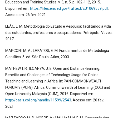
Education and Training Studies, v. 3, n. 5, p. 102-112, 2015.
Disponível em:
https://files.eric.ed.gov/fulltext/EJ1069559.pdf
.
Acesso em: 26 fev. 2021.
LEÃO, L. M. Metodologia do Estudo e Pesquisa: facilitando a vida
dos estudantes, professores e pesquisadores. Petrópolis: Vozes,
2017.
MARCONI, M. A.; LAKATOS, E. M. Fundamentos de Metodologia
Científica. 5. ed. São Paulo: Atlas, 2003.
MATHEW, I. R.; ILOANYA, J. E. Open and Distance-learning:
Benefits and Challenges of Technology Usage for Online
Teaching and Learning in Africa. In: PAN-COMMONWEALTH
FORUM 8 (PCF8), Africa, Commonwealth of Learning (COL) and
Open University Malaysia (OUM), 2016. Disponível em:
http://oasis.col.org/handle/11599/2543
. Acesso em: 26 fev.
2021.