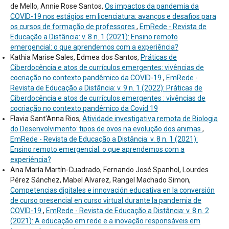
de Mello, Annie Rose Santos,
Os impactos da pandemia da
COVID-19 nos estágios em licenciatura: avanços e desafios para
os cursos de formação de professores
,
EmRede - Revista de
Educação a Distância: v. 8 n. 1 (2021): Ensino remoto
emergencial: o que aprendemos com a experiência?
Kathia Marise Sales, Edmea dos Santos,
Práticas de
Ciberdocência e atos de currículos emergentes: vivências de
cocriação no contexto pandêmico da COVID-19
,
EmRede -
Revista de Educação a Distância: v. 9 n. 1 (2022): Práticas de
Ciberdocência e atos de currículos emergentes : vivências de
cocriação no contexto pandêmico da Covid 19
Flavia Sant'Anna Rios,
Atividade investigativa remota de Biologia
do Desenvolvimento: tipos de ovos na evolução dos animas
,
EmRede - Revista de Educação a Distância: v. 8 n. 1 (2021):
Ensino remoto emergencial: o que aprendemos com a
experiência?
Ana María Martín-Cuadrado, Fernando José Spanhol, Lourdes
Pérez Sánchez, Mabel Alvarez, Rangel Machado Simon,
Competencias digitales e innovación educativa en la conversión
de curso presencial en curso virtual durante la pandemia de
COVID-19
,
EmRede - Revista de Educação a Distância: v. 8 n. 2
(2021): A educação em rede e a inovação responsáveis em