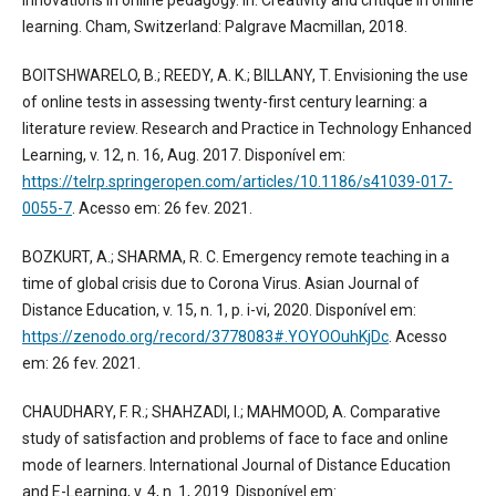
Innovations in online pedagogy. In: Creativity and critique in online
learning. Cham, Switzerland: Palgrave Macmillan, 2018.
BOITSHWARELO, B.; REEDY, A. K.; BILLANY, T. Envisioning the use
of online tests in assessing twenty-first century learning: a
literature review. Research and Practice in Technology Enhanced
Learning, v. 12, n. 16, Aug. 2017. Disponível em:
https://telrp.springeropen.com/articles/10.1186/s41039-017-
0055-7
. Acesso em: 26 fev. 2021.
BOZKURT, A.; SHARMA, R. C. Emergency remote teaching in a
time of global crisis due to Corona Virus. Asian Journal of
Distance Education, v. 15, n. 1, p. i-vi, 2020. Disponível em:
https://zenodo.org/record/3778083#.YOYOOuhKjDc
. Acesso
em: 26 fev. 2021.
CHAUDHARY, F. R.; SHAHZADI, I.; MAHMOOD, A. Comparative
study of satisfaction and problems of face to face and online
mode of learners. International Journal of Distance Education
and E-Learning, v. 4, n. 1, 2019. Disponível em: