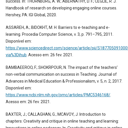
success. In: THORNBURG, A. W.; ABERNATHY, D. F.; CEGLIE, R. J.
Handbook of research on developing engaging online courses.
Hershey, PA: IGI Global, 2020.
ASSAREH, A.; BIDOKHT, M. H. Barriers to e-teaching and e-
learning. Procedia Computer Science, v. 3, p. 791–795, 2011.
Disponível em:
https://www.sciencedirect.com/science/article/pii/S18770509100
via%3Dihub
. Acesso em: 26 fev. 2021.
BAMBAEEROO, F.; SHOKRPOUR, N. The impact of the teachers’
non-verbal communication on success in Teaching. Journal of
Advances in Medical Education & Professionalism, v. 5, n. 2, 2017.
Disponível em:
https://www.ncbi.nlm.nih.gov/pmc/articles/PMC5346168/
.
Acesso em: 26 fev. 2021.
BAXTER, J.; CALLAGHAN, G.; MCAVOY, J. Introduction to
chapters: Creativity and critique in online teaching and learning: