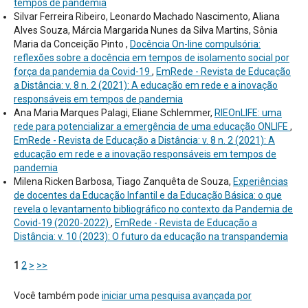
tempos de pandemia
Silvar Ferreira Ribeiro, Leonardo Machado Nascimento, Aliana
Alves Souza, Márcia Margarida Nunes da Silva Martins, Sônia
Maria da Conceição Pinto ,
Docência On-line compulsória:
reflexões sobre a docência em tempos de isolamento social por
força da pandemia da Covid-19
,
EmRede - Revista de Educação
a Distância: v. 8 n. 2 (2021): A educação em rede e a inovação
responsáveis em tempos de pandemia
Ana Maria Marques Palagi, Eliane Schlemmer,
RIEOnLIFE: uma
rede para potencializar a emergência de uma educação ONLIFE
,
EmRede - Revista de Educação a Distância: v. 8 n. 2 (2021): A
educação em rede e a inovação responsáveis em tempos de
pandemia
Milena Ricken Barbosa, Tiago Zanquêta de Souza,
Experiências
de docentes da Educação Infantil e da Educação Básica: o que
revela o levantamento bibliográfico no contexto da Pandemia de
Covid-19 (2020-2022)
,
EmRede - Revista de Educação a
Distância: v. 10 (2023): O futuro da educação na transpandemia
1
2
>
>>
Você também pode
iniciar uma pesquisa avançada por