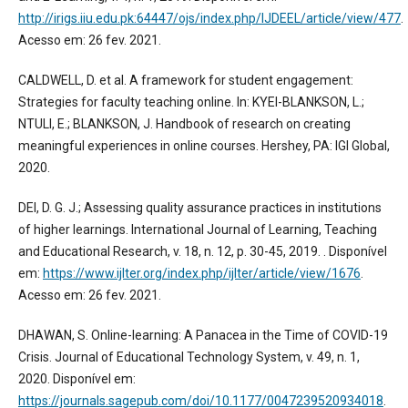
http://irigs.iiu.edu.pk:64447/ojs/index.php/IJDEEL/article/view/477
.
Acesso em: 26 fev. 2021.
CALDWELL, D. et al. A framework for student engagement:
Strategies for faculty teaching online. In: KYEI-BLANKSON, L.;
NTULI, E.; BLANKSON, J. Handbook of research on creating
meaningful experiences in online courses. Hershey, PA: IGI Global,
2020.
DEI, D. G. J.; Assessing quality assurance practices in institutions
of higher learnings. International Journal of Learning, Teaching
and Educational Research, v. 18, n. 12, p. 30-45, 2019. . Disponível
em:
https://www.ijlter.org/index.php/ijlter/article/view/1676
.
Acesso em: 26 fev. 2021.
DHAWAN, S. Online-learning: A Panacea in the Time of COVID-19
Crisis. Journal of Educational Technology System, v. 49, n. 1,
2020. Disponível em:
https://journals.sagepub.com/doi/10.1177/0047239520934018
.