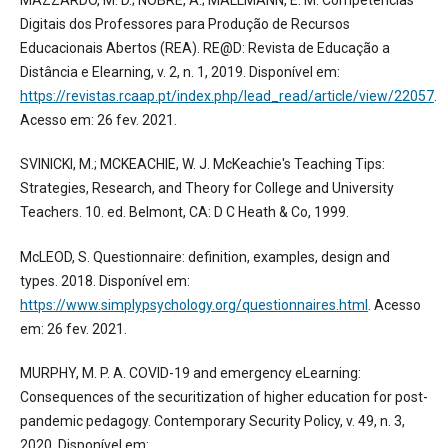
MAZZARDO, M. D.; NOBRE, A.; MALLMANN, E. M. Competências
Digitais dos Professores para Produção de Recursos
Educacionais Abertos (REA). RE@D: Revista de Educação a
Distância e Elearning, v. 2, n. 1, 2019. Disponível em:
https://revistas.rcaap.pt/index.php/lead_read/article/view/22057
.
Acesso em: 26 fev. 2021.
SVINICKI, M.; MCKEACHIE, W. J. McKeachie's Teaching Tips:
Strategies, Research, and Theory for College and University
Teachers. 10. ed. Belmont, CA: D C Heath & Co, 1999.
McLEOD, S. Questionnaire: definition, examples, design and
types. 2018. Disponível em:
https://www.simplypsychology.org/questionnaires.html
. Acesso
em: 26 fev. 2021.
MURPHY, M. P. A. COVID-19 and emergency eLearning:
Consequences of the securitization of higher education for post-
pandemic pedagogy. Contemporary Security Policy, v. 49, n. 3,
2020. Disponível em: