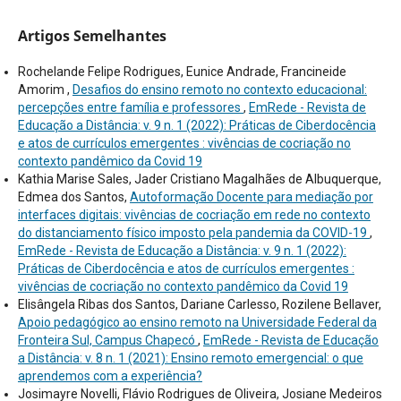
Artigos Semelhantes
Rochelande Felipe Rodrigues, Eunice Andrade, Francineide
Amorim ,
Desafios do ensino remoto no contexto educacional:
percepções entre família e professores
,
EmRede - Revista de
Educação a Distância: v. 9 n. 1 (2022): Práticas de Ciberdocência
e atos de currículos emergentes : vivências de cocriação no
contexto pandêmico da Covid 19
Kathia Marise Sales, Jader Cristiano Magalhães de Albuquerque,
Edmea dos Santos,
Autoformação Docente para mediação por
interfaces digitais: vivências de cocriação em rede no contexto
do distanciamento físico imposto pela pandemia da COVID-19
,
EmRede - Revista de Educação a Distância: v. 9 n. 1 (2022):
Práticas de Ciberdocência e atos de currículos emergentes :
vivências de cocriação no contexto pandêmico da Covid 19
Elisângela Ribas dos Santos, Dariane Carlesso, Rozilene Bellaver,
Apoio pedagógico ao ensino remoto na Universidade Federal da
Fronteira Sul, Campus Chapecó
,
EmRede - Revista de Educação
a Distância: v. 8 n. 1 (2021): Ensino remoto emergencial: o que
aprendemos com a experiência?
Josimayre Novelli, Flávio Rodrigues de Oliveira, Josiane Medeiros