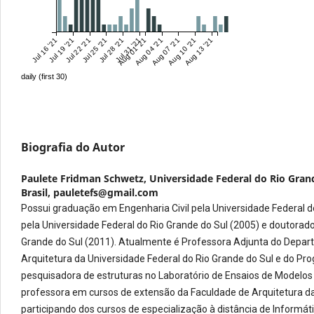
Jul 16 '21
Jul 19 '21
Jul 22 '21
Jul 25 '21
Jul 28 '21
Jul 31 '21
Aug 01 '21
Aug 04 '21
Aug 07 '21
Aug 10 '21
Aug 13 '21
daily (first 30)
Biografia do Autor
Paulete Fridman Schwetz,
Universidade Federal do Rio Grand
Brasil, pauletefs@gmail.com
Possui graduação em Engenharia Civil pela Universidade Federal d
pela Universidade Federal do Rio Grande do Sul (2005) e doutorado
Grande do Sul (2011). Atualmente é Professora Adjunta do Depar
Arquitetura da Universidade Federal do Rio Grande do Sul e do 
pesquisadora de estruturas no Laboratório de Ensaios de Modelo
professora em cursos de extensão da Faculdade de Arquitetura da
participando dos cursos de especialização à distância de Informá