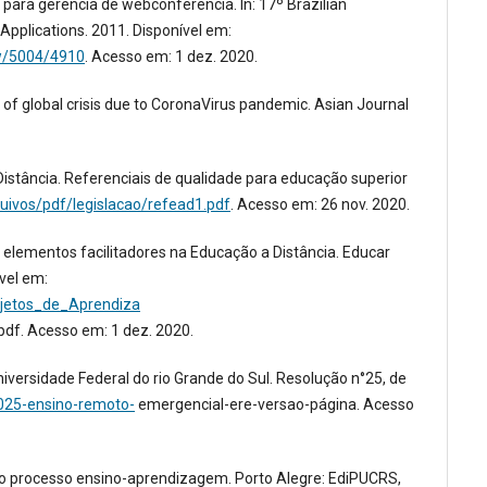
ara gerência de webconferência. In: 17º Brazilian
pplications. 2011. Disponível em:
ew/5004/4910
. Acesso em: 1 dez. 2020.
f global crisis due to CoronaVirus pandemic. Asian Journal
istância. Referenciais de qualidade para educação superior
quivos/pdf/legislacao/refead1.pdf
. Acesso em: 26 nov. 2020.
 elementos facilitadores na Educação a Distância. Educar
ível em:
bjetos_de_Aprendiza
f. Acesso em: 1 dez. 2020.
versidade Federal do rio Grande do Sul. Resolução n°25, de
-025-ensino-remoto-
emergencial-ere-versao-página. Acesso
no processo ensino-aprendizagem. Porto Alegre: EdiPUCRS,