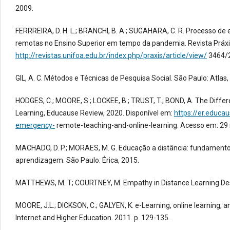
2009.
FERRREIRA, D. H. L.; BRANCHI, B. A.; SUGAHARA, C. R. Processo de
remotas no Ensino Superior em tempo da pandemia. Revista Práxis, 
http://revistas.unifoa.edu.br/index.php/praxis/article/view/
3464/2
GIL, A. C. Métodos e Técnicas de Pesquisa Social. São Paulo: Atlas,
HODGES, C.; MOORE, S.; LOCKEE, B.; TRUST, T.; BOND, A. The Dif
Learning, Educause Review, 2020. Disponível em:
https://er.educa
emergency-
remote-teaching-and-online-learning. Acesso em: 29 
MACHADO, D. P.; MORAES, M. G. Educação a distância: fundamentos,
aprendizagem. São Paulo: Érica, 2015.
MATTHEWS, M. T; COURTNEY, M. Empathy in Distance Learning Desi
MOORE, J.L.; DICKSON, C.; GALYEN, K. e-Learning, online learning,
Internet and Higher Education. 2011. p. 129-135.