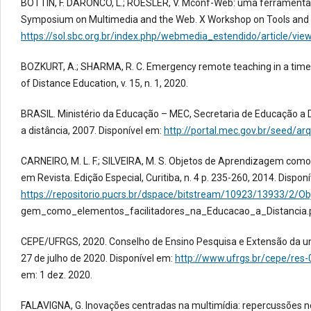
BOTTIN, F. DARONCO, L.; ROESLER, V. Mconf-Web: uma ferramenta p
Symposium on Multimedia and the Web. X Workshop on Tools and A
https://sol.sbc.org.br/index.php/webmedia_estendido/article/vi
BOZKURT, A.; SHARMA, R. C. Emergency remote teaching in a time o
of Distance Education, v. 15, n. 1, 2020.
BRASIL. Ministério da Educação – MEC, Secretaria de Educação a D
a distância, 2007. Disponível em:
http://portal.mec.gov.br/seed/ar
CARNEIRO, M. L. F.; SILVEIRA, M. S. Objetos de Aprendizagem como
em Revista. Edição Especial, Curitiba, n. 4 p. 235-260, 2014. Dispon
https://repositorio.pucrs.br/dspace/bitstream/10923/13933/2/O
gem_como_elementos_facilitadores_na_Educacao_a_Distancia.pd
CEPE/UFRGS, 2020. Conselho de Ensino Pesquisa e Extensão da uni
27 de julho de 2020. Disponível em:
http://www.ufrgs.br/cepe/res
em: 1 dez. 2020.
FALAVIGNA, G. Inovações centradas na multimídia: repercussões 