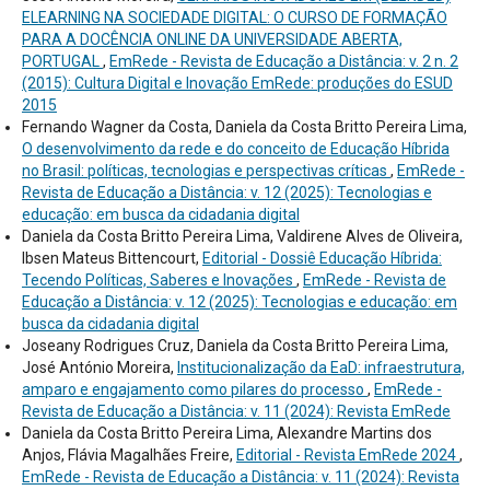
ELEARNING NA SOCIEDADE DIGITAL: O CURSO DE FORMAÇÃO
PARA A DOCÊNCIA ONLINE DA UNIVERSIDADE ABERTA,
PORTUGAL
,
EmRede - Revista de Educação a Distância: v. 2 n. 2
(2015): Cultura Digital e Inovação EmRede: produções do ESUD
2015
Fernando Wagner da Costa, Daniela da Costa Britto Pereira Lima,
O desenvolvimento da rede e do conceito de Educação Híbrida
no Brasil: políticas, tecnologias e perspectivas críticas
,
EmRede -
Revista de Educação a Distância: v. 12 (2025): Tecnologias e
educação: em busca da cidadania digital
Daniela da Costa Britto Pereira Lima, Valdirene Alves de Oliveira,
Ibsen Mateus Bittencourt,
Editorial - Dossiê Educação Híbrida:
Tecendo Políticas, Saberes e Inovações
,
EmRede - Revista de
Educação a Distância: v. 12 (2025): Tecnologias e educação: em
busca da cidadania digital
Joseany Rodrigues Cruz, Daniela da Costa Britto Pereira Lima,
José António Moreira,
Institucionalização da EaD: infraestrutura,
amparo e engajamento como pilares do processo
,
EmRede -
Revista de Educação a Distância: v. 11 (2024): Revista EmRede
Daniela da Costa Britto Pereira Lima, Alexandre Martins dos
Anjos, Flávia Magalhães Freire,
Editorial - Revista EmRede 2024
,
EmRede - Revista de Educação a Distância: v. 11 (2024): Revista