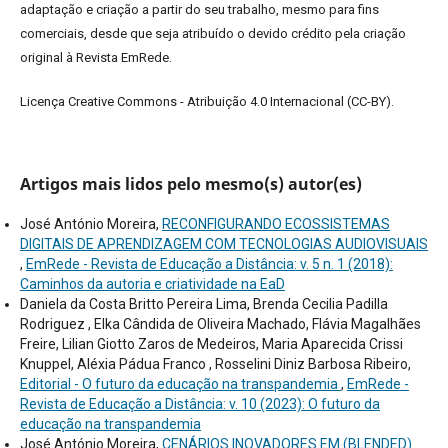
adaptação e criação a partir do seu trabalho, mesmo para fins
comerciais, desde que seja atribuído o devido crédito pela criação
original à Revista EmRede.
Licença Creative Commons - Atribuição 4.0 Internacional (CC-BY).
Artigos mais lidos pelo mesmo(s) autor(es)
José António Moreira,
RECONFIGURANDO ECOSSISTEMAS
DIGITAIS DE APRENDIZAGEM COM TECNOLOGIAS AUDIOVISUAIS
,
EmRede - Revista de Educação a Distância: v. 5 n. 1 (2018):
Caminhos da autoria e criatividade na EaD
Daniela da Costa Britto Pereira Lima, Brenda Cecilia Padilla
Rodriguez , Elka Cândida de Oliveira Machado, Flávia Magalhães
Freire, Lilian Giotto Zaros de Medeiros, Maria Aparecida Crissi
Knuppel, Aléxia Pádua Franco , Rosselini Diniz Barbosa Ribeiro,
Editorial - O futuro da educação na transpandemia
,
EmRede -
Revista de Educação a Distância: v. 10 (2023): O futuro da
educação na transpandemia
José António Moreira,
CENÁRIOS INOVADORES EM (BLENDED)