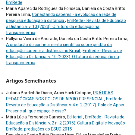
EmRede
Maria Aparecida Rodrigues da Fonseca, Daniela da Costa Britto
Pereira Lima,
Conectando saberes - a evolução da rede de
pesquisa educação a distância
,
EmRede - Revista de Educação
a Distância: v. 10 (2023): O futuro da educação na
transpandemia
Pollyana Vieira de Andrade, Daniela da Costa Britto Pereira Lima,
A produção do conhecimento científico sobre gestão da
educação superior a distância no Brasil
,
EmRede - Revista de
Educação a Distância: v. 10 (2023): O futuro da educação na
transpandemia
Artigos Semelhantes
Juliana Bordinhão Diana, Araci Hack Catapan,
PRÁTICAS
PEDAGÓGICAS NOS POLOS DE APOIO PRESENCIAL
,
EmRede -
Revista de Educação a Distância: v. 4 n. 2 (2017): Polo de Apoio
Presencial : que espaço é esse?
Mára Lúcia Fernandes Carneiro,
Editorial
,
EmRede - Revista de
Educação a Distância: v. 2 n. 2 (2015): Cultura Digital e Inovação
EmRede: produções do ESUD 2015