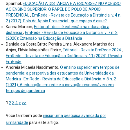
Spanhol,
EDUCAÇÃO A DISTÂNCIA E A ESCASSEZ NO ACESSO
AO ENSINO SUPERIOR: O PAPEL DO POLO DE APOIO
PRESENCIAL
,
EmRede - Revista de Educação a Distância: v. 4 n.
2 (2017): Polo de Apoio Presencial : que espaço é esse?
Karina Marcon,
Editorial - dossiê extensão na educação a
distância
,
EmRede - Revista de Educação a Distância: v. 7 n. 2
(2020): Extensão na Educação a Distância
Daniela da Costa Britto Pereira Lima, Alexandre Martins dos
Anjos, Flávia Magalhães Freire,
Editorial - Revista EmRede 2024
,
EmRede - Revista de Educação a Distância: v. 11 (2024): Revista
EmRede
Andreia Micaela Nascimento,
O ensino superior em tempos de
pandemia: a perspetiva dos estudantes da Universidade da
Madeira
,
EmRede - Revista de Educação a Distância: v. 8 n. 2
(2021): A educação em rede e a inovação responsáveis em
tempos de pandemia
1
2
3
4
>
>>
Você também pode
iniciar uma pesquisa avançada por
similaridade
para este artigo.