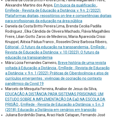
Daniela da Costa Britto Pereira Lima, Flávia Magalhães Freire,
Alexandre Martins dos Anjos,
Em busca da qualificação
,
EmRede - Revista de Educação a Distância: v. 9 n. 2 (2022):
Plataformas digitais, repositórios on-line e competências digitais
para profissionais da educação na área pública
Daniela da Costa Britto Pereira Lima, Brenda Cecilia Padilla
Rodriguez , Elka Cândida de Oliveira Machado, Flávia Magalhães
Freire, Lilian Giotto Zaros de Medeiros, Maria Aparecida Crissi
Knuppel, Aléxia Pádua Franco , Rosselini Diniz Barbosa Ribeiro,
Editorial - O futuro da educação na transpandemia
,
EmRede -
Revista de Educação a Distância: v. 10 (2023): O futuro da
educação na transpandemia
Mára Lúcia Fernandes Carneiro,
Breve história de uma revista
voltada à Educação a Distância
,
EmRede - Revista de Educação
a Distância: v. 9 n. 1 (2022): Práticas de Ciberdocência e atos de
currículos emergentes : vivências de cocriação no contexto
pandêmico da Covid 19
Marcelo de Mesquita Ferreira, Analise de Jesus da Silva,
EDUCAÇÃO A DISTÂNCIA PARA SISTEMAS PRISIONAIS: UM
ESTUDO SOBRE A IMPLEMENTAÇÃO DA EaD NA ESCOLA DA
PRISÃO
,
EmRede - Revista de Educação a Distância: v. 5 n. 3
(2018): Educação a Distância em cenários em transição
Juliana Bordinhão Diana, Araci Hack Catapan, Fernando José