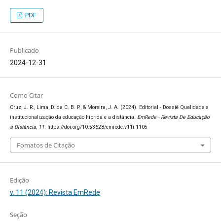
PDF
Publicado
2024-12-31
Como Citar
Cruz, J. R., Lima, D. da C. B. P., & Moreira, J. A. (2024). Editorial - Dossiê Qualidade e
institucionalização da educação híbrida e a distância.
EmRede - Revista De Educação
a Distância
,
11
. https://doi.org/10.53628/emrede.v11i.1105
Fomatos de Citação
Edição
v. 11 (2024): Revista EmRede
Seção